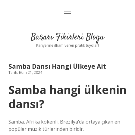
menüyü
Anasayfa
aç
Gizlilik Politikası
Başarı Fikirleri Blogu
Yasal Uyarı
Kariyerine ilham veren pratik tüyolar!
Hakkımızda
Samba Dansı Hangi Ülkeye Ait
Tarih: Ekim 21, 2024
Samba hangi ülkenin
dansı?
Samba, Afrika kökenli, Brezilya’da ortaya çıkan en
popüler müzik türlerinden biridir.