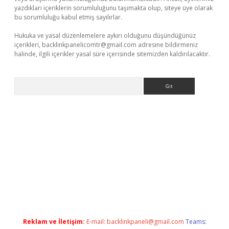
yazdıkları içeriklerin sorumluluğunu taşımakta olup, siteye üye olarak
bu sorumluluğu kabul etmiş sayılırlar.
Hukuka ve yasal düzenlemelere aykırı olduğunu düşündüğünüz
içerikleri,
backlinkpanelicomtr@gmail.com
adresine bildirmeniz
halinde, ilgili içerikler yasal süre içerisinde sitemizden kaldırılacaktır.
Arama
lla casino giriş
Reklam ve İletişim:
E-mail:
backlinkpaneli@gmail.com
Teams: