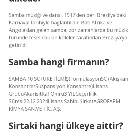
Samba müziği ve dansı, 1917’den beri Brezilya’daki
Karnaval tarihiyle bağlantılıdır. Batı Afrika ve
Angola’dan gelen samba, zor zamanlarda bu müzik
türünde teselli bulan köleler tarafından Brezilya’ya
getirildi.
Samba hangi firmanın?
SAMBA 10 SC (ÜRETİLMİŞ)FormülasyonSC (Akışkan
Konsantre/Süspansiyon Konsantre)Lisans
GrubuAkarisitRaf Ömrü3 YILGeçerlilik
Süresi22.12.2024Lisans Sahibi ŞirketAGROFARM
KİMYA SAN.VE TİC. A.Ş.
Sirtaki hangi ülkeye aittir?