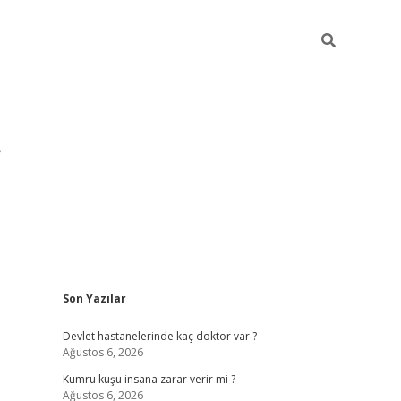
Sidebar
Son Yazılar
pia bella casino giriş
Devlet hastanelerinde kaç doktor var ?
Ağustos 6, 2026
Kumru kuşu insana zarar verir mi ?
Ağustos 6, 2026