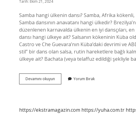
Tarih: Ekim 21, 2024
Samba hangi ülkenin dansı? Samba, Afrika kökenli, B
Samba dansının anavatanı hangi ülkedir? Brezilya’nı
düzenlenen karnavalda ülkenin en iyi dansçıları, e
dansı hangi ülkeye ait? Salsanın kökeninin Küba old
Castro ve Che Guevara’nın Küba’daki devrimi ve AB
stil” bir dans olan salsa, rutin hareketlere bağlı k
ülkeye ait? Bachata (veya telaffuz edildiği şekliyl
Samba
Devamını okuyun
Yorum Bırak
Dansı
Hangi
Ülkeye
Ait
https://ekstramagazin.com
https://yuha.com.tr
http