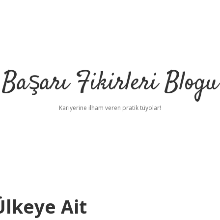
Başarı Fikirleri Blogu
Kariyerine ilham veren pratik tüyolar!
lkeye Ait