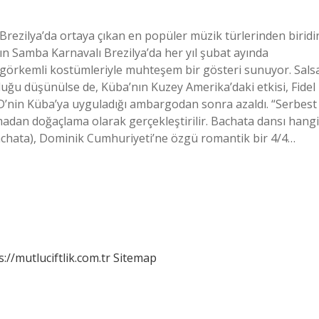
rezilya’da ortaya çıkan en popüler müzik türlerinden biridir
n Samba Karnavalı Brezilya’da her yıl şubat ayında
n görkemli kostümleriyle muhteşem bir gösteri sunuyor. Sals
uğu düşünülse de, Küba’nın Kuzey Amerika’daki etkisi, Fidel
D’nin Küba’ya uyguladığı ambargodan sonra azaldı. “Serbest
almadan doğaçlama olarak gerçekleştirilir. Bachata dansı hangi
e bachata), Dominik Cumhuriyeti’ne özgü romantik bir 4/4…
s://mutluciftlik.com.tr
Sitemap