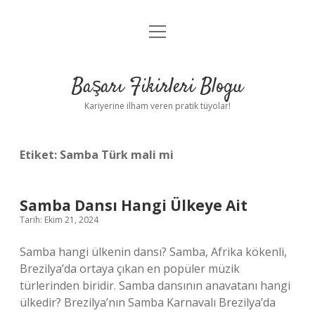
menüyü
Anasayfa
aç
Gizlilik Politikası
Başarı Fikirleri Blogu
Yasal Uyarı
Kariyerine ilham veren pratik tüyolar!
Hakkımızda
Etiket:
Samba Türk mali mi
Samba Dansı Hangi Ülkeye Ait
Tarih: Ekim 21, 2024
Samba hangi ülkenin dansı? Samba, Afrika kökenli,
Brezilya’da ortaya çıkan en popüler müzik
türlerinden biridir. Samba dansının anavatanı hangi
ülkedir? Brezilya’nın Samba Karnavalı Brezilya’da