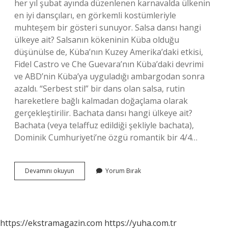
her yıl şubat ayında düzenlenen karnavalda ülkenin
en iyi dansçıları, en görkemli kostümleriyle
muhteşem bir gösteri sunuyor. Salsa dansı hangi
ülkeye ait? Salsanın kökeninin Küba olduğu
düşünülse de, Küba’nın Kuzey Amerika’daki etkisi,
Fidel Castro ve Che Guevara’nın Küba’daki devrimi
ve ABD’nin Küba’ya uyguladığı ambargodan sonra
azaldı. “Serbest stil” bir dans olan salsa, rutin
hareketlere bağlı kalmadan doğaçlama olarak
gerçekleştirilir. Bachata dansı hangi ülkeye ait?
Bachata (veya telaffuz edildiği şekliyle bachata),
Dominik Cumhuriyeti’ne özgü romantik bir 4/4…
Samba
Devamını okuyun
Yorum Bırak
Dansı
Hangi
Ülkeye
Ait
https://ekstramagazin.com
https://yuha.com.tr