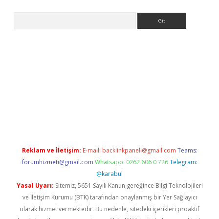
Arama
giriş
Reklam ve İletişim:
E-mail:
backlinkpaneli@gmail.com
Teams:
forumhizmeti@gmail.com
Whatsapp: 0262 606 0 726
Telegram:
@karabul
Yasal Uyarı:
Sitemiz, 5651 Sayılı Kanun gereğince Bilgi Teknolojileri
ve İletişim Kurumu (BTK) tarafından onaylanmış bir Yer Sağlayıcı
olarak hizmet vermektedir. Bu nedenle, sitedeki içerikleri proaktif