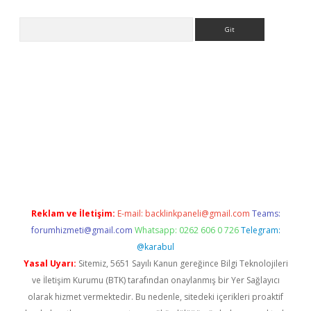
Arama
giriş
Reklam ve İletişim:
E-mail:
backlinkpaneli@gmail.com
Teams:
forumhizmeti@gmail.com
Whatsapp: 0262 606 0 726
Telegram:
@karabul
Yasal Uyarı:
Sitemiz, 5651 Sayılı Kanun gereğince Bilgi Teknolojileri
ve İletişim Kurumu (BTK) tarafından onaylanmış bir Yer Sağlayıcı
olarak hizmet vermektedir. Bu nedenle, sitedeki içerikleri proaktif