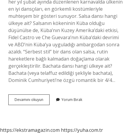
her yıl şubat ayında düzenlenen karnavalda ülkenin
en iyi dansçıları, en görkemli kostümleriyle
muhteşem bir gösteri sunuyor. Salsa dansı hangi
ülkeye ait? Salsanın kökeninin Küba olduğu
düşünülse de, Küba’nın Kuzey Amerika’daki etkisi,
Fidel Castro ve Che Guevara’nın Küba’daki devrimi
ve ABD’nin Küba’ya uyguladığı ambargodan sonra
azaldı. “Serbest stil” bir dans olan salsa, rutin
hareketlere bağlı kalmadan doğaçlama olarak
gerçekleştirilir. Bachata dansı hangi ülkeye ait?
Bachata (veya telaffuz edildiği şekliyle bachata),
Dominik Cumhuriyeti’ne özgü romantik bir 4/4…
Samba
Devamını okuyun
Yorum Bırak
Dansı
Hangi
Ülkeye
Ait
https://ekstramagazin.com
https://yuha.com.tr