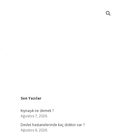
Sidebar
Son Yazılar
pia bella ca
Kıynaşık ne demek ?
Ağustos 7, 2026
Devlet hastanelerinde kaç doktor var ?
Ağustos 6, 2026