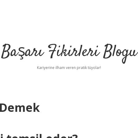
Başarı Fikirleri Blogu
Kariyerine ilham veren pratik tüyolar!
e Demek