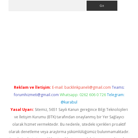
Arama
giriş
Reklam ve İletişim:
E-mail:
backlinkpaneli@gmail.com
Teams:
forumhizmeti@gmail.com
Whatsapp: 0262 606 0 726
Telegram:
@karabul
Yasal Uyarı:
Sitemiz, 5651 Sayılı Kanun gereğince Bilgi Teknolojileri
ve İletişim Kurumu (BTK) tarafından onaylanmış bir Yer Sağlayıcı
olarak hizmet vermektedir. Bu nedenle, sitedeki içerikleri proaktif
olarak denetleme veya araştırma yükümlülüğümüz bulunmamaktadır.