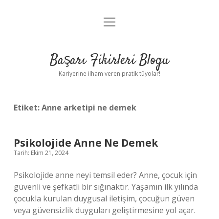
menüyü
Anasayfa
aç
Gizlilik Politikası
Başarı Fikirleri Blogu
Yasal Uyarı
Kariyerine ilham veren pratik tüyolar!
Hakkımızda
Etiket:
Anne arketipi ne demek
Psikolojide Anne Ne Demek
Tarih: Ekim 21, 2024
Psikolojide anne neyi temsil eder? Anne, çocuk için
güvenli ve şefkatli bir sığınaktır. Yaşamın ilk yılında
çocukla kurulan duygusal iletişim, çocuğun güven
veya güvensizlik duyguları geliştirmesine yol açar.