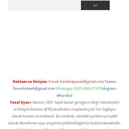
Arama
giriş
Reklam ve İletişim:
E-mail:
backlinkpaneli@gmail.com
Teams:
forumhizmeti@gmail.com
Whatsapp: 0262 606 0 726
Telegram:
@karabul
Yasal Uyarı:
Sitemiz, 5651 Sayılı Kanun gereğince Bilgi Teknolojileri
ve İletişim Kurumu (BTK) tarafından onaylanmış bir Yer Sağlayıcı
olarak hizmet vermektedir. Bu nedenle, sitedeki içerikleri proaktif
olarak denetleme veya araştırma yükümlülüğümüz bulunmamaktadır.