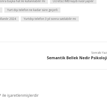
sonra başka hat ile kullanılabilir mi
Ücretsiz IMEI kaydı nasıl yapılır
Yurt dışı telefon ne kadar süre geçerli
llanılır 2024
Yurtdışı telefon 3 yıl sonra satılabilir mi
Sonraki Yaz
Semantik Bellek Nedir Psikoloj
*
ile işaretlenmişlerdir