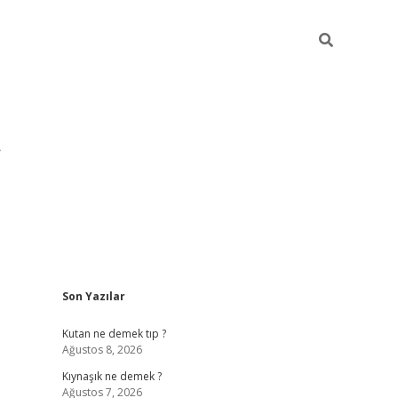
Sidebar
Son Yazılar
pia bella ca
Kutan ne demek tıp ?
Ağustos 8, 2026
Kıynaşık ne demek ?
Ağustos 7, 2026