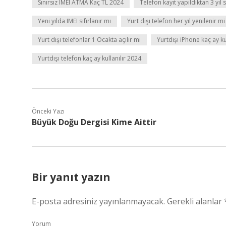
Sınırsız IMEI ATMA Kaç TL 2024
Telefon kayıt yapıldıktan 3 yıl 
Yeni yılda IMEI sıfırlanır mı
Yurt dışı telefon her yıl yenilenir mi
Yurt dışı telefonlar 1 Ocakta açılır mı
Yurtdışı iPhone kaç ay ku
Yurtdışı telefon kaç ay kullanılır 2024
Önceki Yazı
Büyük Doğu Dergisi Kime Aittir
Bir yanıt yazın
E-posta adresiniz yayınlanmayacak.
Gerekli alanlar
Yorum