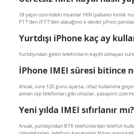
18 yaşın üzerindeki insanlar YKN (yabancı kimlik numa
PTT’den (PTT’den alacağınız e-devlet şifresi parolası
Yurtdışı iPhone kaç ay kulla
Yurtdışından gelen telefonların kayıtlı olmayan sür
İPhone IMEI süresi bitince n
Ancak, süre 120 günü aşarsa, cihaz kullanıma geçer.
alınan cep telefonları gibi cihazlar, pasaport üzerin
Yeni yılda IMEI sıfırlanır mı?
Ancak, yurtdışından BTK telefonlardan telefon kullan
olmadığından, telefonu kapatanlar Nisan ayına kadar 