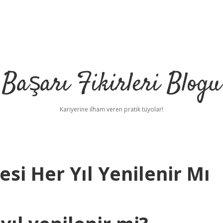
Başarı Fikirleri Blogu
Kariyerine ilham veren pratik tüyolar!
esi Her Yıl Yenilenir Mı