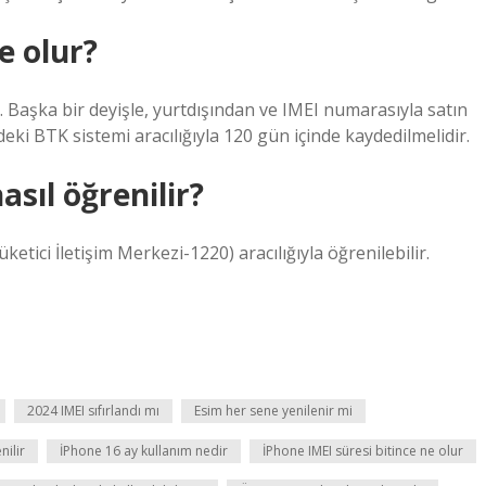
e olur?
 Başka bir deyişle, yurtdışından ve IMEI numarasıyla satın
deki BTK sistemi aracılığıyla 120 gün içinde kaydedilmelidir.
sıl öğrenilir?
etici İletişim Merkezi-1220) aracılığıyla öğrenilebilir.
2024 IMEI sıfırlandı mı
Esim her sene yenilenir mi
nilir
İPhone 16 ay kullanım nedir
İPhone IMEI süresi bitince ne olur