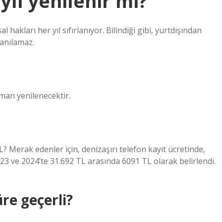
 yıl yenilenir mi?
 hakları her yıl sıfırlanıyor. Bilindiği gibi, yurtdışından
lanılamaz.
man yenilenecektir.
? Merak edenler için, denizaşırı telefon kayıt ücretinde,
023 ve 2024’te 31.692 TL arasında 6091 TL olarak belirlendi.
üre geçerli?