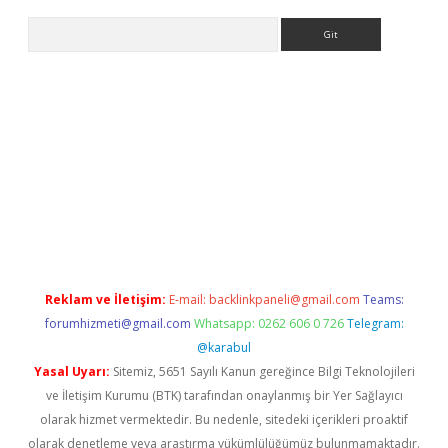
Arama
a casino giriş
Reklam ve İletişim:
E-mail:
backlinkpaneli@gmail.com
Teams:
forumhizmeti@gmail.com
Whatsapp: 0262 606 0 726
Telegram:
@karabul
Yasal Uyarı:
Sitemiz, 5651 Sayılı Kanun gereğince Bilgi Teknolojileri
ve İletişim Kurumu (BTK) tarafından onaylanmış bir Yer Sağlayıcı
olarak hizmet vermektedir. Bu nedenle, sitedeki içerikleri proaktif
olarak denetleme veya araştırma yükümlülüğümüz bulunmamaktadır.