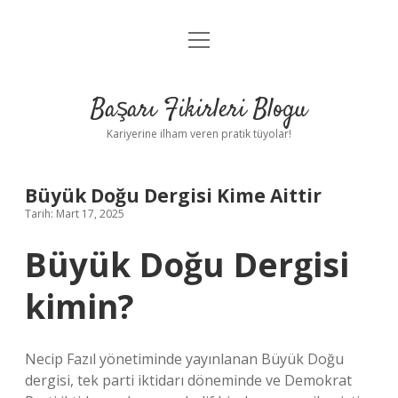
menüyü
Anasayfa
aç
Gizlilik Politikası
Başarı Fikirleri Blogu
Yasal Uyarı
Kariyerine ilham veren pratik tüyolar!
Hakkımızda
Büyük Doğu Dergisi Kime Aittir
Tarih: Mart 17, 2025
Büyük Doğu Dergisi
kimin?
Necip Fazıl yönetiminde yayınlanan Büyük Doğu
dergisi, tek parti iktidarı döneminde ve Demokrat