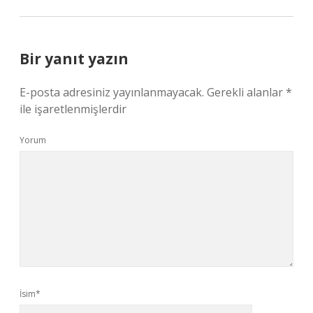
Bir yanıt yazın
E-posta adresiniz yayınlanmayacak.
Gerekli alanlar
*
ile işaretlenmişlerdir
Yorum
İsim*