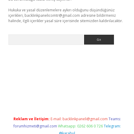
Hukuka ve yasal düzenlemelere aykırı olduğunu düşündüğünüz
içerikleri,
backlinkpanelicomtr@gmail.com
adresine bildirmeniz
halinde, ilgili içerikler yasal süre içerisinde sitemizden kaldırılacaktır.
Arama
a casino giriş
Reklam ve İletişim:
E-mail:
backlinkpaneli@gmail.com
Teams:
forumhizmeti@gmail.com
Whatsapp: 0262 606 0 726
Telegram:
@karabul