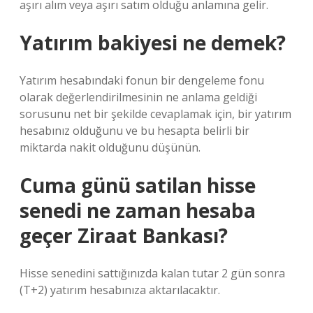
aşırı alım veya aşırı satım olduğu anlamına gelir.
Yatırım bakiyesi ne demek?
Yatırım hesabındaki fonun bir dengeleme fonu
olarak değerlendirilmesinin ne anlama geldiği
sorusunu net bir şekilde cevaplamak için, bir yatırım
hesabınız olduğunu ve bu hesapta belirli bir
miktarda nakit olduğunu düşünün.
Cuma günü satilan hisse
senedi ne zaman hesaba
geçer Ziraat Bankası?
Hisse senedini sattığınızda kalan tutar 2 gün sonra
(T+2) yatırım hesabınıza aktarılacaktır.