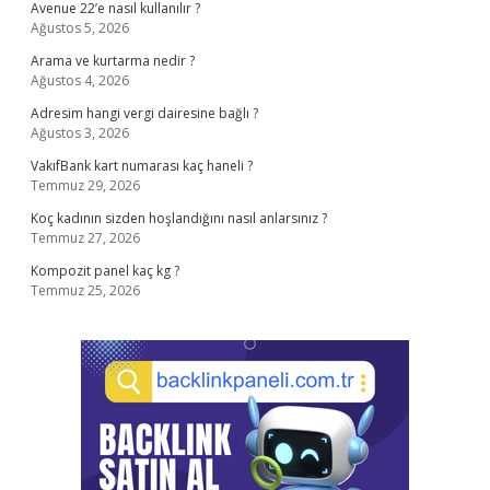
Avenue 22’e nasıl kullanılır ?
Ağustos 5, 2026
Arama ve kurtarma nedir ?
Ağustos 4, 2026
Adresim hangi vergi dairesine bağlı ?
Ağustos 3, 2026
VakıfBank kart numarası kaç haneli ?
Temmuz 29, 2026
Koç kadının sizden hoşlandığını nasıl anlarsınız ?
Temmuz 27, 2026
Kompozit panel kaç kg ?
Temmuz 25, 2026