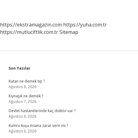
https://ekstramagazin.com
https://yuha.com.tr
https://mutluciftlik.com.tr
Sitemap
Sidebar
Son Yazılar
Kutan ne demek tıp ?
Ağustos 8, 2026
Kıynaşık ne demek ?
Ağustos 7, 2026
Devlet hastanelerinde kaç doktor var ?
Ağustos 6, 2026
Kumru kuşu insana zarar verir mi ?
Ağustos 6, 2026