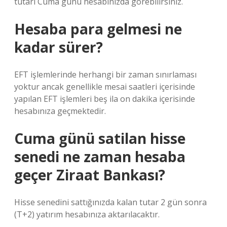
tutarı Cuma günü hesabınızda görebilirsiniz.
Hesaba para gelmesi ne
kadar sürer?
EFT işlemlerinde herhangi bir zaman sınırlaması
yoktur ancak genellikle mesai saatleri içerisinde
yapılan EFT işlemleri beş ila on dakika içerisinde
hesabınıza geçmektedir.
Cuma günü satilan hisse
senedi ne zaman hesaba
geçer Ziraat Bankası?
Hisse senedini sattığınızda kalan tutar 2 gün sonra
(T+2) yatırım hesabınıza aktarılacaktır.