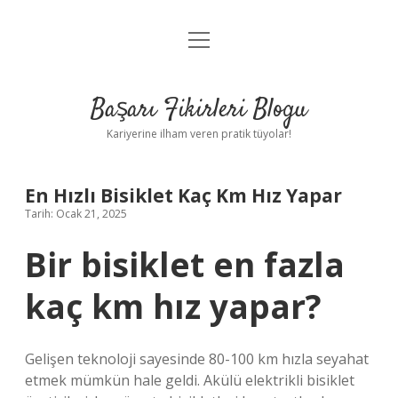
menüyü
Anasayfa
aç
Gizlilik Politikası
Başarı Fikirleri Blogu
Yasal Uyarı
Kariyerine ilham veren pratik tüyolar!
Hakkımızda
En Hızlı Bisiklet Kaç Km Hız Yapar
Tarih: Ocak 21, 2025
Bir bisiklet en fazla
kaç km hız yapar?
Gelişen teknoloji sayesinde 80-100 km hızla seyahat
etmek mümkün hale geldi. Akülü elektrikli bisiklet