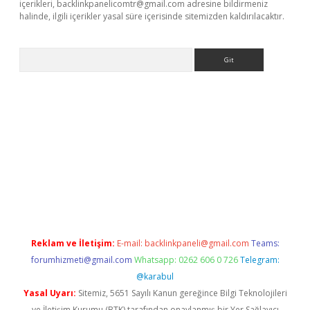
içerikleri,
backlinkpanelicomtr@gmail.com
adresine bildirmeniz
halinde, ilgili içerikler yasal süre içerisinde sitemizden kaldırılacaktır.
Arama
lla casino giriş
Reklam ve İletişim:
E-mail:
backlinkpaneli@gmail.com
Teams:
forumhizmeti@gmail.com
Whatsapp: 0262 606 0 726
Telegram:
@karabul
Yasal Uyarı:
Sitemiz, 5651 Sayılı Kanun gereğince Bilgi Teknolojileri
ve İletişim Kurumu (BTK) tarafından onaylanmış bir Yer Sağlayıcı