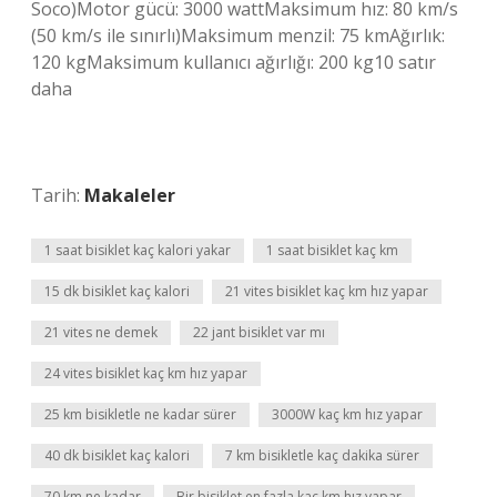
Soco)Motor gücü: 3000 wattMaksimum hız: 80 km/s
(50 km/s ile sınırlı)Maksimum menzil: 75 kmAğırlık:
120 kgMaksimum kullanıcı ağırlığı: 200 kg10 satır
daha
Tarih:
Makaleler
1 saat bisiklet kaç kalori yakar
1 saat bisiklet kaç km
15 dk bisiklet kaç kalori
21 vites bisiklet kaç km hız yapar
21 vites ne demek
22 jant bisiklet var mı
24 vites bisiklet kaç km hız yapar
25 km bisikletle ne kadar sürer
3000W kaç km hız yapar
40 dk bisiklet kaç kalori
7 km bisikletle kaç dakika sürer
70 km ne kadar
Bir bisiklet en fazla kaç km hız yapar