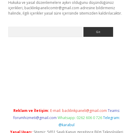
Hukuka ve yasal düzenlemelere aykırı olduğunu düşündüğünüz
içerikleri,
backlinkpanelicomtr@gmail.com
adresine bildirmeniz
halinde, ilgili içerikler yasal süre içerisinde sitemizden kaldırılacaktır.
Arama
 casino giriş
Reklam ve İletişim:
E-mail:
backlinkpaneli@gmail.com
Teams:
forumhizmeti@gmail.com
Whatsapp: 0262 606 0 726
Telegram:
@karabul
Yasal Uyarı:
Sitemiz, 5651 Sayılı Kanun gereğince Bilgi Teknolojileri