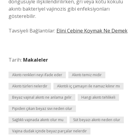
döngüsüyle ilişkilendirilirken, gri veya kötü kokulu
akıntı bakteriyel vajinozis gibi enfeksiyonları
gösterebilir.
Tavsiyeli Bağlantılar:
Elini Cebine Koymak Ne Demek
Tarih:
Makaleler
Akıntı renkleri neyi ifade eder
Akıntı temiz midir
Akıntı türleri nelerdir
Akıntılı iç çamaşırı ile namaz kılınır mı
Beyaz vajinal akıntı ne anlama gelir
Hangi akıntı tehlikeli
Pipiden çıkan beyaz sıvı neden olur
Sağlıklı vajinada akıntı olur mu
Süt beyazı akıntı neden olur
Vajina dudak içinde beyaz parçalar nelerdir