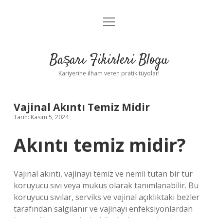
menüyü
Anasayfa
aç
Gizlilik Politikası
Başarı Fikirleri Blogu
Yasal Uyarı
Kariyerine ilham veren pratik tüyolar!
Hakkımızda
Vajinal Akıntı Temiz Midir
Tarih: Kasım 5, 2024
Akıntı temiz midir?
Vajinal akıntı, vajinayı temiz ve nemli tutan bir tür
koruyucu sıvı veya mukus olarak tanımlanabilir. Bu
koruyucu sıvılar, serviks ve vajinal açıklıktaki bezler
tarafından salgılanır ve vajinayı enfeksiyonlardan