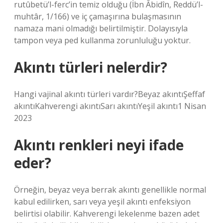
rutûbetü’l-ferc’in temiz olduğu (İbn Âbidîn, Reddü’l-
muhtâr, 1/166) ve iç çamaşırına bulaşmasının
namaza mani olmadığı belirtilmiştir. Dolayısıyla
tampon veya ped kullanma zorunluluğu yoktur.
Akıntı türleri nelerdir?
Hangi vajinal akıntı türleri vardır?Beyaz akıntıŞeffaf
akıntıKahverengi akıntıSarı akıntıYeşil akıntı1 Nisan
2023
Akıntı renkleri neyi ifade
eder?
Örneğin, beyaz veya berrak akıntı genellikle normal
kabul edilirken, sarı veya yeşil akıntı enfeksiyon
belirtisi olabilir. Kahverengi lekelenme bazen adet