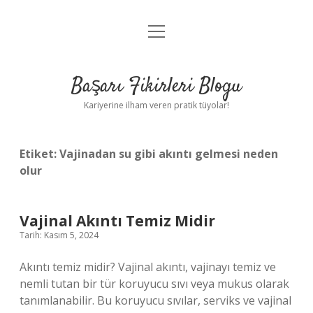
menüyü
Anasayfa
aç
Gizlilik Politikası
Başarı Fikirleri Blogu
Yasal Uyarı
Kariyerine ilham veren pratik tüyolar!
Hakkımızda
Etiket:
Vajinadan su gibi akıntı gelmesi neden
olur
Vajinal Akıntı Temiz Midir
Tarih: Kasım 5, 2024
Akıntı temiz midir? Vajinal akıntı, vajinayı temiz ve
nemli tutan bir tür koruyucu sıvı veya mukus olarak
tanımlanabilir. Bu koruyucu sıvılar, serviks ve vajinal