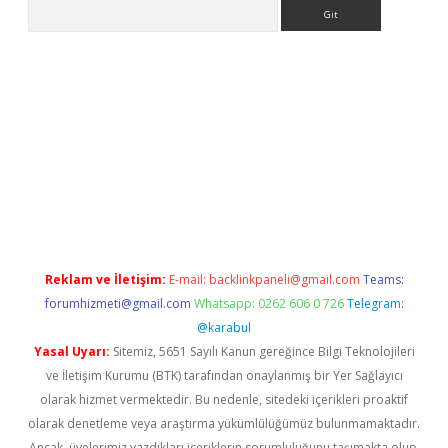
Arama
la casino giriş
Reklam ve İletişim:
E-mail:
backlinkpaneli@gmail.com
Teams:
forumhizmeti@gmail.com
Whatsapp: 0262 606 0 726
Telegram:
@karabul
Yasal Uyarı:
Sitemiz, 5651 Sayılı Kanun gereğince Bilgi Teknolojileri
ve İletişim Kurumu (BTK) tarafından onaylanmış bir Yer Sağlayıcı
olarak hizmet vermektedir. Bu nedenle, sitedeki içerikleri proaktif
olarak denetleme veya araştırma yükümlülüğümüz bulunmamaktadır.
Ancak, üyelerimiz yazdıkları içeriklerin sorumluluğunu taşımakta olup,