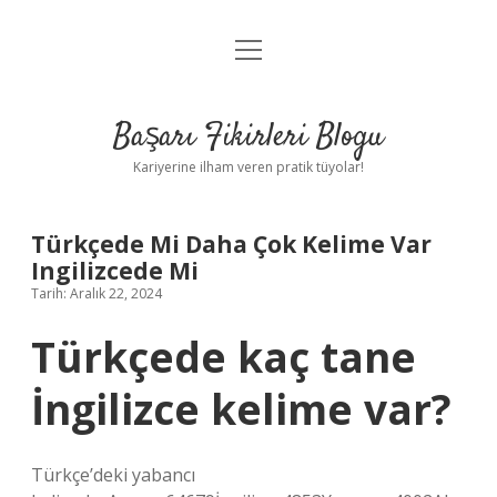
menüyü
Anasayfa
aç
Gizlilik Politikası
Başarı Fikirleri Blogu
Yasal Uyarı
Kariyerine ilham veren pratik tüyolar!
Hakkımızda
Türkçede Mi Daha Çok Kelime Var
Ingilizcede Mi
Tarih: Aralık 22, 2024
Türkçede kaç tane
İngilizce kelime var?
Türkçe’deki yabancı