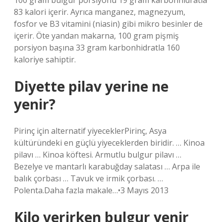
100 gram bulgur porsiyonu 19 gram karbonhidratla
83 kalori içerir. Ayrıca manganez, magnezyum,
fosfor ve B3 vitamini (niasin) gibi mikro besinler de
içerir. Öte yandan makarna, 100 gram pişmiş
porsiyon başına 33 gram karbonhidratla 160
kaloriye sahiptir.
Diyette pilav yerine ne
yenir?
Pirinç için alternatif yiyeceklerPirinç, Asya
kültüründeki en güçlü yiyeceklerden biridir. … Kinoa
pilavı … Kinoa köftesi. Armutlu bulgur pilavı …
Bezelye ve mantarlı karabuğday salatası … Arpa ile
balık çorbası … Tavuk ve irmik çorbası. …
Polenta.Daha fazla makale…•3 Mayıs 2013
Kilo verirken bulgur yenir