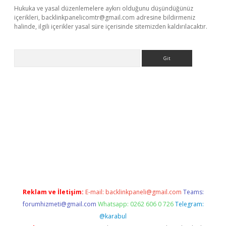
Hukuka ve yasal düzenlemelere aykırı olduğunu düşündüğünüz
içerikleri,
backlinkpanelicomtr@gmail.com
adresine bildirmeniz
halinde, ilgili içerikler yasal süre içerisinde sitemizden kaldırılacaktır.
Arama
la casino giriş
Reklam ve İletişim:
E-mail:
backlinkpaneli@gmail.com
Teams:
forumhizmeti@gmail.com
Whatsapp: 0262 606 0 726
Telegram:
@karabul