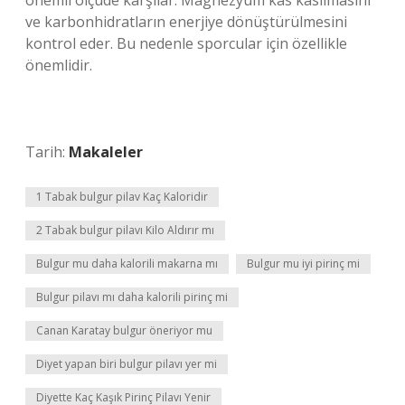
önemli ölçüde karşılar. Magnezyum kas kasılmasını
ve karbonhidratların enerjiye dönüştürülmesini
kontrol eder. Bu nedenle sporcular için özellikle
önemlidir.
Tarih:
Makaleler
1 Tabak bulgur pilav Kaç Kaloridir
2 Tabak bulgur pilavı Kilo Aldırır mı
Bulgur mu daha kalorili makarna mı
Bulgur mu iyi pirinç mi
Bulgur pilavı mı daha kalorili pirinç mi
Canan Karatay bulgur öneriyor mu
Diyet yapan biri bulgur pilavı yer mi
Diyette Kaç Kaşık Pirinç Pilavı Yenir