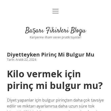
menüyü
Anasayfa
aç
Gizlilik Politikası
Başarı Fikirleri Blogu
Yasal Uyarı
Kariyerine ilham veren pratik tüyolar!
Hakkımızda
Diyetteyken Pirinç Mi Bulgur Mu
Tarih: Aralık 22, 2024
Kilo vermek için
pirinç mi bulgur mu?
Diyet yapanlar için bulgur pirinçten daha çok tavsiye
edilir ve miktarı ayarlanırsa daha uzun süre tok