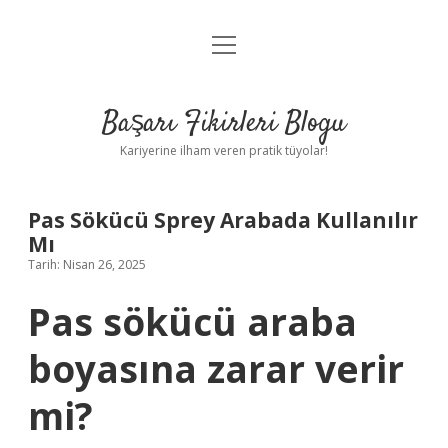
menüyü
Anasayfa
aç
Gizlilik Politikası
Başarı Fikirleri Blogu
Yasal Uyarı
Kariyerine ilham veren pratik tüyolar!
Hakkımızda
Pas Sökücü Sprey Arabada Kullanılır
Mı
Tarih: Nisan 26, 2025
Pas sökücü araba
boyasına zarar verir
mi?