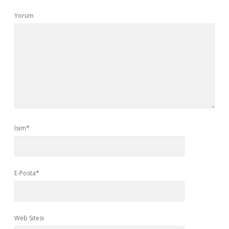
Yorum
İsim*
E-Posta*
Web Sitesi