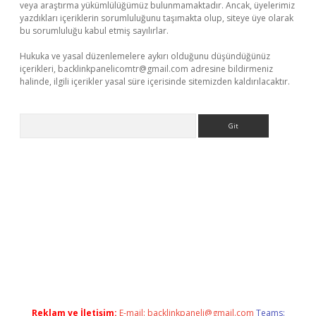
veya araştırma yükümlülüğümüz bulunmamaktadır. Ancak, üyelerimiz
yazdıkları içeriklerin sorumluluğunu taşımakta olup, siteye üye olarak
bu sorumluluğu kabul etmiş sayılırlar.
Hukuka ve yasal düzenlemelere aykırı olduğunu düşündüğünüz
içerikleri,
backlinkpanelicomtr@gmail.com
adresine bildirmeniz
halinde, ilgili içerikler yasal süre içerisinde sitemizden kaldırılacaktır.
Arama
 bella casino giriş
Reklam ve İletişim:
E-mail:
backlinkpaneli@gmail.com
Teams: