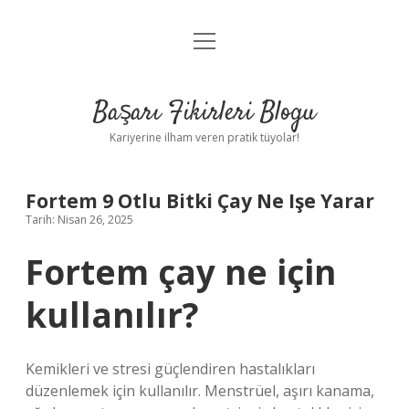
menüyü
Anasayfa
aç
Gizlilik Politikası
Başarı Fikirleri Blogu
Yasal Uyarı
Kariyerine ilham veren pratik tüyolar!
Hakkımızda
Fortem 9 Otlu Bitki Çay Ne Işe Yarar
Tarih: Nisan 26, 2025
Fortem çay ne için
kullanılır?
Kemikleri ve stresi güçlendiren hastalıkları
düzenlemek için kullanılır. Menstrüel, aşırı kanama,