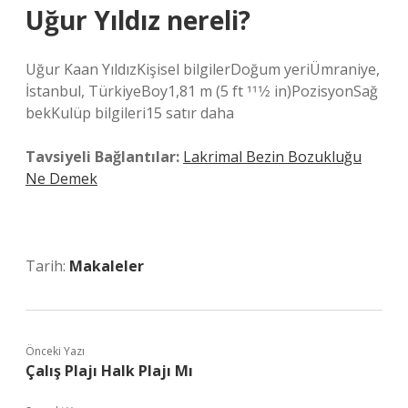
Uğur Yıldız nereli?
Uğur Kaan YıldızKişisel bilgilerDoğum yeriÜmraniye,
İstanbul, TürkiyeBoy1,81 m (5 ft 111⁄2 in)PozisyonSağ
bekKulüp bilgileri15 satır daha
Tavsiyeli Bağlantılar:
Lakrimal Bezin Bozukluğu
Ne Demek
Tarih:
Makaleler
Önceki Yazı
Çalış Plajı Halk Plajı Mı