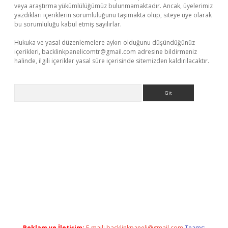
veya araştırma yükümlülüğümüz bulunmamaktadır. Ancak, üyelerimiz
yazdıkları içeriklerin sorumluluğunu taşımakta olup, siteye üye olarak
bu sorumluluğu kabul etmiş sayılırlar.
Hukuka ve yasal düzenlemelere aykırı olduğunu düşündüğünüz
içerikleri,
backlinkpanelicomtr@gmail.com
adresine bildirmeniz
halinde, ilgili içerikler yasal süre içerisinde sitemizden kaldırılacaktır.
Arama
a bella casino giriş
Reklam ve İletişim:
E-mail:
backlinkpaneli@gmail.com
Teams: