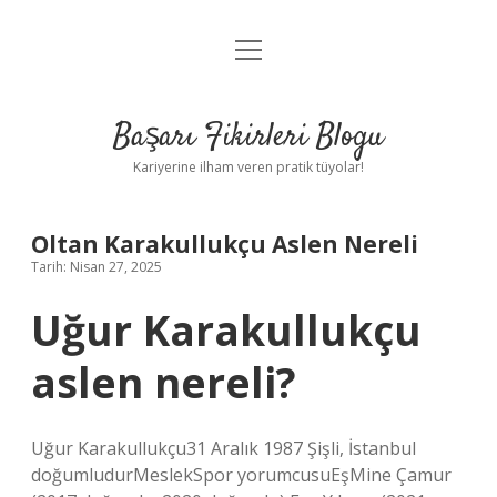
menüyü
Anasayfa
aç
Gizlilik Politikası
Başarı Fikirleri Blogu
Yasal Uyarı
Kariyerine ilham veren pratik tüyolar!
Hakkımızda
Oltan Karakullukçu Aslen Nereli
Tarih: Nisan 27, 2025
Uğur Karakullukçu
aslen nereli?
Uğur Karakullukçu31 Aralık 1987 Şişli, İstanbul
doğumludurMeslekSpor yorumcusuEşMine Çamur