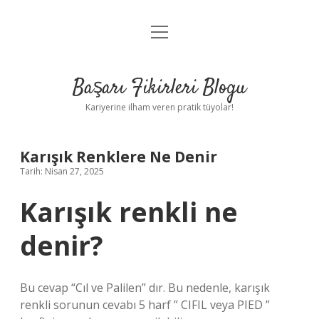
menüyü
Anasayfa
aç
Gizlilik Politikası
Başarı Fikirleri Blogu
Yasal Uyarı
Kariyerine ilham veren pratik tüyolar!
Hakkımızda
Karışık Renklere Ne Denir
Tarih: Nisan 27, 2025
Karışık renkli ne
denir?
Bu cevap “Cıl ve Palilen” dır. Bu nedenle, karışık
renkli sorunun cevabı 5 harf ” CIFIL veya PIED ”