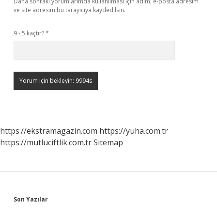
Daha sonraki yorumlarımda kullanılması için adım, e-posta adresim
ve site adresim bu tarayıcıya kaydedilsin.
9 - 5 kaçtır?
*
https://ekstramagazin.com
https://yuha.com.tr
https://mutluciftlik.com.tr
Sitemap
Sidebar
Son Yazılar