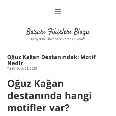
menüyü
Anasayfa
aç
Gizlilik Politikası
Başarı Fikirleri Blogu
Yasal Uyarı
Kariyerine ilham veren pratik tüyolar!
Hakkımızda
Oğuz Kağan Destanındaki Motif
Nedir
Tarih: Ocak 28, 2025
Oğuz Kağan
destanında hangi
motifler var?