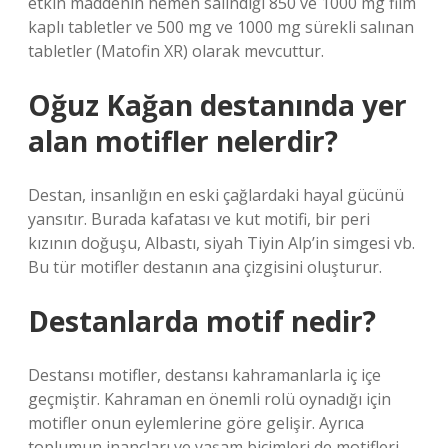
etkin maddenin hemen salındığı 850 ve 1000 mg film
kaplı tabletler ve 500 mg ve 1000 mg sürekli salınan
tabletler (Matofin XR) olarak mevcuttur.
Oğuz Kağan destanında yer
alan motifler nelerdir?
Destan, insanlığın en eski çağlardaki hayal gücünü
yansıtır. Burada kafatası ve kut motifi, bir peri
kızının doğuşu, Albastı, siyah Tiyin Alp’in simgesi vb.
Bu tür motifler destanın ana çizgisini oluşturur.
Destanlarda motif nedir?
Destansı motifler, destansı kahramanlarla iç içe
geçmiştir. Kahraman en önemli rolü oynadığı için
motifler onun eylemlerine göre gelişir. Ayrıca
toplumun inançları ve yaşam biçimleri de motifleri