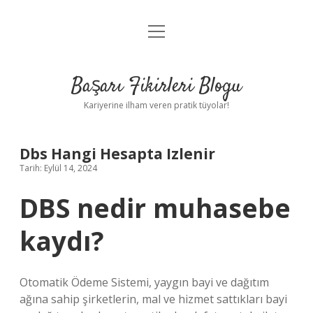
menüyü
Anasayfa
aç
Gizlilik Politikası
Başarı Fikirleri Blogu
Yasal Uyarı
Kariyerine ilham veren pratik tüyolar!
Hakkımızda
Dbs Hangi Hesapta Izlenir
Tarih: Eylül 14, 2024
DBS nedir muhasebe
kaydı?
Otomatik Ödeme Sistemi, yaygın bayi ve dağıtım
ağına sahip şirketlerin, mal ve hizmet sattıkları bayi