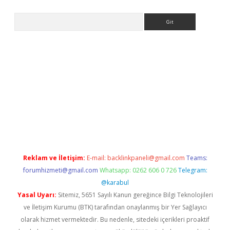
Arama
giriş
Reklam ve İletişim:
E-mail:
backlinkpaneli@gmail.com
Teams:
forumhizmeti@gmail.com
Whatsapp: 0262 606 0 726
Telegram:
@karabul
Yasal Uyarı:
Sitemiz, 5651 Sayılı Kanun gereğince Bilgi Teknolojileri
ve İletişim Kurumu (BTK) tarafından onaylanmış bir Yer Sağlayıcı
olarak hizmet vermektedir. Bu nedenle, sitedeki içerikleri proaktif