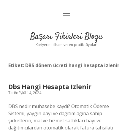
menüyü
Anasayfa
aç
Gizlilik Politikası
Başarı Fikirleri Blogu
Yasal Uyarı
Kariyerine ilham veren pratik tüyolar!
Hakkımızda
Etiket:
DBS dönem ücreti hangi hesapta izlenir
Dbs Hangi Hesapta Izlenir
Tarih: Eylül 14, 2024
DBS nedir muhasebe kaydı? Otomatik Ödeme
Sistemi, yaygın bayi ve dağıtım ağına sahip
şirketlerin, mal ve hizmet sattıkları bayi ve
dağıtımcılardan otomatik olarak fatura tahsilatı