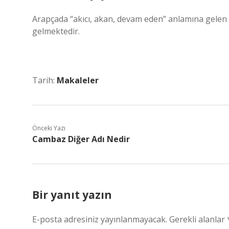
Arapçada “akıcı, akan, devam eden” anlamına gelen cāri جارٍ kelimesinden türemiş olup “ağlamak” 
gelmektedir.
Tarih:
Makaleler
Önceki Yazı
Cambaz Diğer Adı Nedir
Bir yanıt yazın
E-posta adresiniz yayınlanmayacak.
Gerekli alanlar