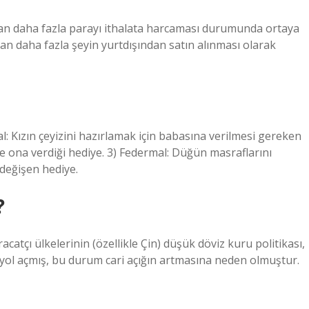
ndan daha fazla parayı ithalata harcaması durumunda ortaya
ndan daha fazla şeyin yurtdışından satın alınması olarak
al: Kızın çeyizini hazırlamak için babasına verilmesi gereken
nde ona verdiği hediye. 3) Federmal: Düğün masraflarını
 değişen hediye.
?
atçı ülkelerinin (özellikle Çin) düşük döviz kuru politikası,
yol açmış, bu durum cari açığın artmasına neden olmuştur.