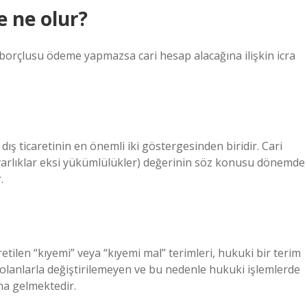
 ne olur?
borçlusu ödeme yapmazsa cari hesap alacağına ilişkin icra
 dış ticaretinin en önemli iki göstergesinden biridir. Cari
ni varlıklar eksi yükümlülükler) değerinin söz konusu dönemde
.
etilen “kıyemi” veya “kıyemi mal” terimleri, hukuki bir terim
n olanlarla değiştirilemeyen ve bu nedenle hukuki işlemlerde
ına gelmektedir.