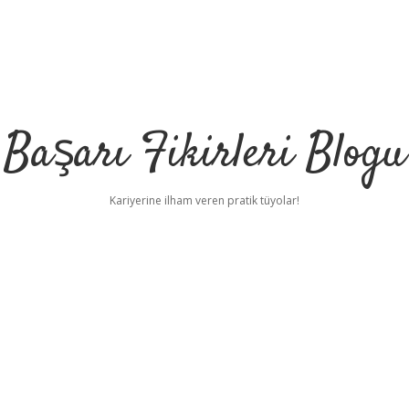
Başarı Fikirleri Blogu
Kariyerine ilham veren pratik tüyolar!