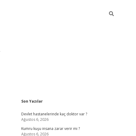
Sidebar
Son Yazılar
pia bella ca
Devlet hastanelerinde kaç doktor var ?
Ağustos 6, 2026
Kumru kuşu insana zarar verir mi ?
Ağustos 6, 2026