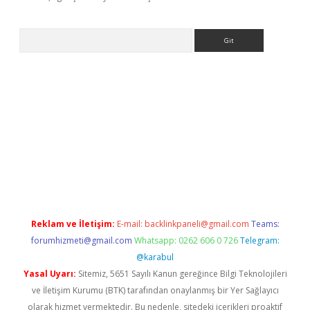
Arama
no giriş
Reklam ve İletişim:
E-mail:
backlinkpaneli@gmail.com
Teams:
forumhizmeti@gmail.com
Whatsapp: 0262 606 0 726
Telegram:
@karabul
Yasal Uyarı:
Sitemiz, 5651 Sayılı Kanun gereğince Bilgi Teknolojileri
ve İletişim Kurumu (BTK) tarafından onaylanmış bir Yer Sağlayıcı
olarak hizmet vermektedir. Bu nedenle, sitedeki içerikleri proaktif