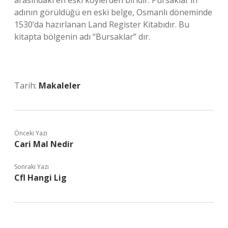
arasındaki en eski köylerden biridir. Pursaklar’ın
adının görüldüğü en eski belge, Osmanlı döneminde
1530’da hazırlanan Land Register Kitabıdır. Bu
kitapta bölgenin adı “Bursaklar” dır.
Tarih:
Makaleler
Önceki Yazı
Cari Mal Nedir
Sonraki Yazı
Cfl Hangi Lig