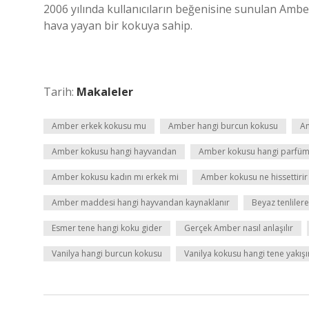
2006 yılında kullanıcıların beğenisine sunulan Amb
hava yayan bir kokuya sahip.
Tarih:
Makaleler
Amber erkek kokusu mu
Amber hangi burcun kokusu
A
Amber kokusu hangi hayvandan
Amber kokusu hangi parfüm
Amber kokusu kadın mı erkek mi
Amber kokusu ne hissettirir
Amber maddesi hangi hayvandan kaynaklanır
Beyaz tenlilere
Esmer tene hangi koku gider
Gerçek Amber nasıl anlaşılır
Vanilya hangi burcun kokusu
Vanilya kokusu hangi tene yakışı