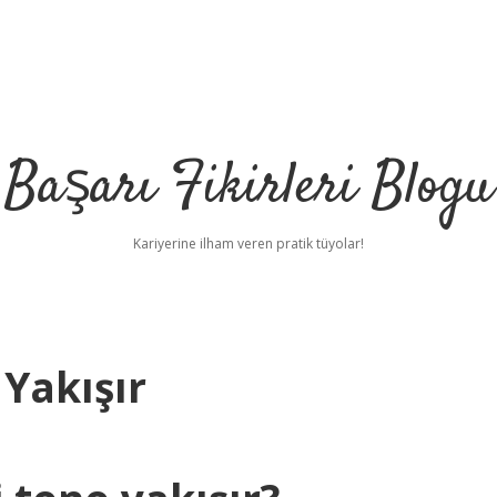
Başarı Fikirleri Blogu
Kariyerine ilham veren pratik tüyolar!
Yakışır