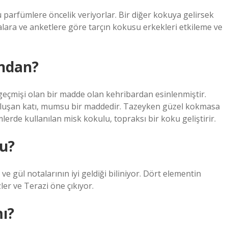
u parfümlere öncelik veriyorlar. Bir diğer kokuya gelirsek
lara ve anketlere göre tarçın kokusu erkekleri etkileme ve
ndan?
çmişi olan bir madde olan kehribardan esinlenmiştir.
oluşan katı, mumsu bir maddedir. Tazeyken güzel kokmasa
erde kullanılan misk kokulu, topraksı bir koku geliştirir.
u?
e gül notalarının iyi geldiği biliniyor. Dört elementin
er ve Terazi öne çıkıyor.
ı?