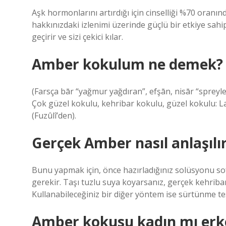
Aşk hormonlarını artırdığı için cinselliği %70 oranın
hakkınızdaki izlenimi üzerinde güçlü bir etkiye sahi
geçirir ve sizi çekici kılar.
Amber kokulum ne demek?
(Farsça bār “yağmur yağdıran”, efşān, nisār “spreyle
Çok güzel kokulu, kehribar kokulu, güzel kokulu: L
(Fuzûlî’den).
Gerçek Amber nasıl anlaşılı
Bunu yapmak için, önce hazırladığınız solüsyonu sof
gerekir. Taşı tuzlu suya koyarsanız, gerçek kehriba
Kullanabileceğiniz bir diğer yöntem ise sürtünme tes
Amber kokusu kadın mı erk