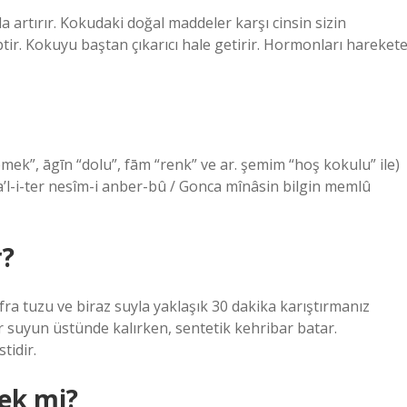
da artırır. Kokudaki doğal maddeler karşı cinsin sizin
ptir. Kokuyu baştan çıkarıcı hale getirir. Hormonları hareket
mek”, āgīn “dolu”, fām “renk” ve ar. şemіm “hoş kokulu” ile)
a’l-i-ter nesîm-i anber-bû / Gonca mînâsin bilgin memlû
r?
ra tuzu ve biraz suyla yaklaşık 30 dakika karıştırmanız
r suyun üstünde kalırken, sentetik kehribar batar.
tidir.
ek mi?