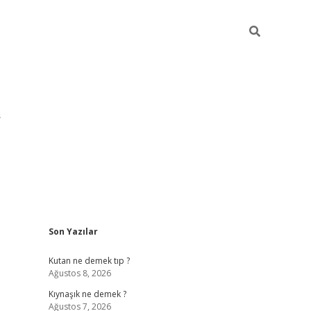
Sidebar
Son Yazılar
pia bella cas
Kutan ne demek tıp ?
Ağustos 8, 2026
Kıynaşık ne demek ?
Ağustos 7, 2026