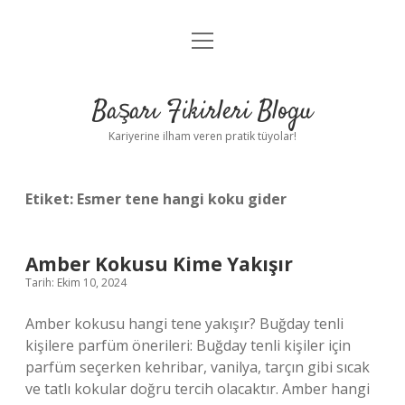
menüyü
Anasayfa
aç
Gizlilik Politikası
Başarı Fikirleri Blogu
Yasal Uyarı
Kariyerine ilham veren pratik tüyolar!
Hakkımızda
Etiket:
Esmer tene hangi koku gider
Amber Kokusu Kime Yakışır
Tarih: Ekim 10, 2024
Amber kokusu hangi tene yakışır? Buğday tenli
kişilere parfüm önerileri: Buğday tenli kişiler için
parfüm seçerken kehribar, vanilya, tarçın gibi sıcak
ve tatlı kokular doğru tercih olacaktır. Amber hangi