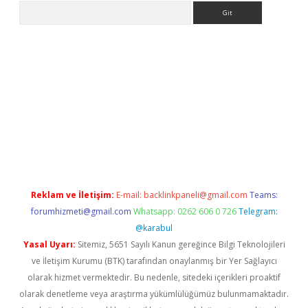
Arama
giriş
Reklam ve İletişim:
E-mail:
backlinkpaneli@gmail.com
Teams:
forumhizmeti@gmail.com
Whatsapp: 0262 606 0 726
Telegram:
@karabul
Yasal Uyarı:
Sitemiz, 5651 Sayılı Kanun gereğince Bilgi Teknolojileri
ve İletişim Kurumu (BTK) tarafından onaylanmış bir Yer Sağlayıcı
olarak hizmet vermektedir. Bu nedenle, sitedeki içerikleri proaktif
olarak denetleme veya araştırma yükümlülüğümüz bulunmamaktadır.