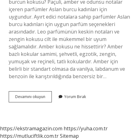
burcun kokusu? Paçuli, amber ve odunsu notalar
içeren parfümler Aslan burcu kadınları için
uygundur. Ayırt edici notalara sahip parfümler Aslan
burcu kadınları için uygun parfüm seçenekleri
arasındadır. Leo parfümünün keskin notaları ve
zengin kokusu cilt ile mükemmel bir uyum
sağlamalıdır. Amber kokusu ne hissettirir? Amber
bazlı kokular samimi, şehvetli, egzotik, zengin,
yumuşak ve reçineli, tatlı kokulardır. Amber için
belirli bir standart olmasa da vanilya, labdanum ve
benzoin ile karıştırıldığında benzersiz bir…
Amber
Devamını okuyun
Yorum Bırak
Kokusu
Kime
Yakışır
https://ekstramagazin.com
https://yuha.com.tr
https://mutluciftlik.com.tr
Sitemap