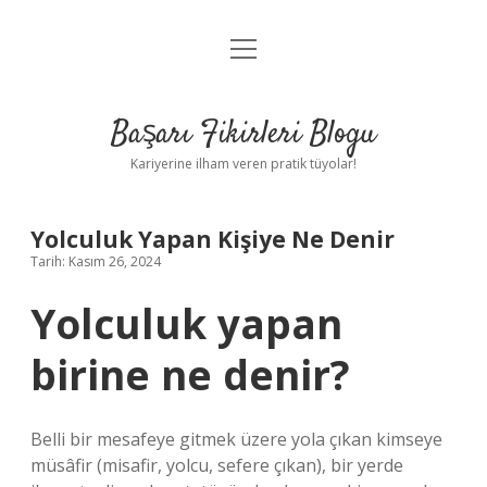
menüyü
Anasayfa
aç
Gizlilik Politikası
Başarı Fikirleri Blogu
Yasal Uyarı
Kariyerine ilham veren pratik tüyolar!
Hakkımızda
Yolculuk Yapan Kişiye Ne Denir
Tarih: Kasım 26, 2024
Yolculuk yapan
birine ne denir?
Belli bir mesafeye gitmek üzere yola çıkan kimseye
müsâfir (misafir, yolcu, sefere çıkan), bir yerde