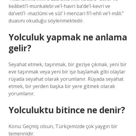
keâbeti’l-münkalebi ve’l-havri ba’de’l-kevri ve
da’veti’l -mazlûmi ve sûi’ l-menzari fi’l-ehli ve’l-mâli.”
duasını okuduğu söylenmektedir.
Yolculuk yapmak ne anlama
gelir?
Seyahat etmek, taşınmak, bir geziye çıkmak, yeni bir
eve taşınmak veya yeni bir işe başlamak gibi olaylar
rüyada seyahat olarak yorumlanır. Rüyada seyahat
etmek, bir yerden başka bir yere gitmek olarak
yorumlanır.
Yolculuktu bitince ne denir?
Konu: Geçmiş olsun, Türkçemizde çok yaygın bir
temennidir.