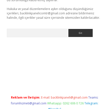
bu sorumluluğu kabul etmiş sayılırlar.
Hukuka ve yasal düzenlemelere aykırı olduğunu düşündüğünüz
içerikleri,
backlinkpanelicomtr@gmail.com
adresine bildirmeniz
halinde, ilgili içerikler yasal süre içerisinde sitemizden kaldırılacaktır.
Arama
lla casino giriş
Reklam ve İletişim:
E-mail:
backlinkpaneli@gmail.com
Teams:
forumhizmeti@gmail.com
Whatsapp: 0262 606 0 726
Telegram: