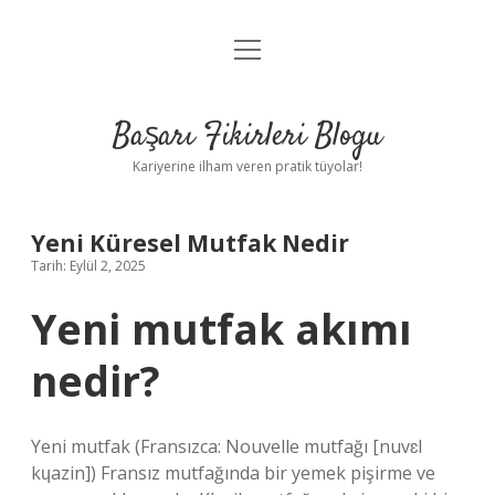
menüyü
Anasayfa
aç
Gizlilik Politikası
Başarı Fikirleri Blogu
Yasal Uyarı
Kariyerine ilham veren pratik tüyolar!
Hakkımızda
Yeni Küresel Mutfak Nedir
Tarih: Eylül 2, 2025
Yeni mutfak akımı
nedir?
Yeni mutfak (Fransızca: Nouvelle mutfağı [nuvɛl
kɥazin]) Fransız mutfağında bir yemek pişirme ve