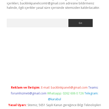
içerikleri,
backlinkpanelicomtr@gmail.com
adresine bildirmeniz
halinde, ilgili içerikler yasal süre içerisinde sitemizden kaldırılacaktır.
Arama
a casino giriş
Reklam ve İletişim:
E-mail:
backlinkpaneli@gmail.com
Teams:
forumhizmeti@gmail.com
Whatsapp: 0262 606 0 726
Telegram:
@karabul
Yasal Uyarı:
Sitemiz, 5651 Sayılı Kanun gereğince Bilgi Teknolojileri