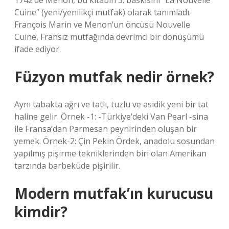
1742’de Menon, bu kitabın 3. baskısını “La Nouvelle
Cuine” (yeni/yenilikçi mutfak) olarak tanımladı.
François Marin ve Menon’un öncüsü Nouvelle
Cuine, Fransız mutfağında devrimci bir dönüşümü
ifade ediyor.
Füzyon mutfak nedir örnek?
Aynı tabakta ağrı ve tatlı, tuzlu ve asidik yeni bir tat
haline gelir. Örnek -1: -Türkiye’deki Van Pearl -sina
ile Fransa’dan Parmesan peynirinden oluşan bir
yemek. Örnek-2: Çin Pekin Ördek, anadolu sosundan
yapılmış pişirme tekniklerinden biri olan Amerikan
tarzında barbeküde pişirilir.
Modern mutfak’ın kurucusu
kimdir?