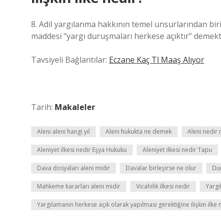
8. Adil yargılanma hakkının temel unsurlarından bir
maddesi “yargı duruşmaları herkese açıktır” demekted
Tavsiyeli Bağlantılar:
Eczane Kaç Tl Maaş Alıyor
Tarih:
Makaleler
Aleni aleni hangi yıl
Aleni hukukta ne demek
Aleni nedir 
Aleniyet ilkesi nedir Eşya Hukuku
Aleniyet ilkesi nedir Tapu
Dava dosyaları aleni midir
Davalar birleşirse ne olur
Du
Mahkeme kararları aleni midir
Vicahilik ilkesi nedir
Yargı
Yargılamanın herkese açık olarak yapılması gerektiğine ilişkin ilke 