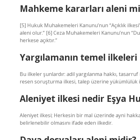
Mahkeme kararları aleni mi
[5] Hukuk Muhakemeleri Kanunu’nun “Açıklık ilkesi” 
aleni olur.” [6] Ceza Muhakemeleri Kanunu’nun “Dur
herkese açıktır.”
Yargılamanın temel ilkeleri 
Bu ilkeler şunlardır: adil yargılanma hakkı, tasarruf i
resen soruşturma ilkesi, talep üzerine yükümlülük il
Aleniyet ilkesi nedir Eşya 
Aleniyet ilkesi; Herkesin bir mal üzerinde ayni ha
belirlenebilir olmasını ifade eden ilkedir.
Dava dosyaları aleni midir?