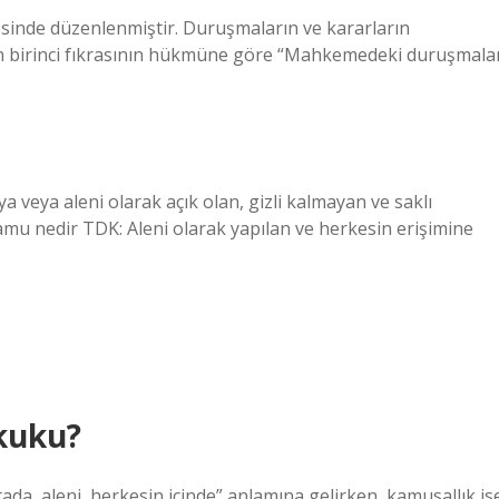
nde düzenlenmiştir. Duruşmaların ve kararların
in birinci fıkrasının hükmüne göre “Mahkemedeki duruşmala
a veya aleni olarak açık olan, gizli kalmayan ve saklı
amu nedir TDK: Aleni olarak yapılan ve herkesin erişimine
kuku?
da, aleni, herkesin içinde” anlamına gelirken, kamusallık is