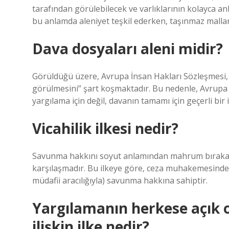
tarafından görülebilecek ve varlıklarının kolayca anl
bu anlamda aleniyet teşkil ederken, taşınmaz mallard
Dava dosyaları aleni midir?
Görüldüğü üzere, Avrupa İnsan Hakları Sözleşmesi, y
görülmesini” şart koşmaktadır. Bu nedenle, Avrupa İn
yargılama için değil, davanın tamamı için geçerli bir i
Vicahilik ilkesi nedir?
Savunma hakkını soyut anlamından mahrum bırakan b
karşılaşmadır. Bu ilkeye göre, ceza muhakemesinde s
müdafii aracılığıyla) savunma hakkına sahiptir.
Yargılamanın herkese açık o
ilişkin ilke nedir?