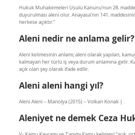
Hukuk Muhakemeleri Usulü Kanunu’nun 28. maddesi
duyurulması aleni olur. Anayasa’nın 141. maddesin
herkese açıktır.”
Aleni nedir ne anlama gelir?
Aleni kelimesinin anlamı; aleni olarak yapılan, kamuy
kalmayan her türlü iş veya durum anlamına gelir. K
açık olan şey olarak ifade edilir.
Aleni aleni hangi yıl?
Aleni Aleni – Manolya (2015) – Volkan Konak | .
Aleniyet ne demek Ceza Hu
V- Kamu Kavramı ve Tanımı Kamu kelimesi “açık, orta