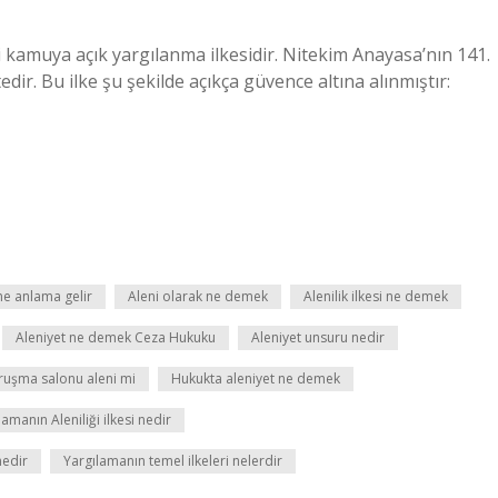
i kamuya açık yargılanma ilkesidir. Nitekim Anayasa’nın 141.
ir. Bu ilke şu şekilde açıkça güvence altına alınmıştır:
ne anlama gelir
Aleni olarak ne demek
Alenilik ilkesi ne demek
Aleniyet ne demek Ceza Hukuku
Aleniyet unsuru nedir
ruşma salonu aleni mi
Hukukta aleniyet ne demek
lamanın Aleniliği ilkesi nedir
nedir
Yargılamanın temel ilkeleri nelerdir