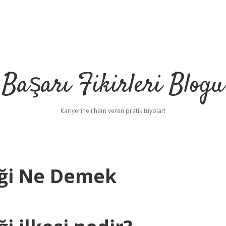
Başarı Fikirleri Blogu
Kariyerine ilham veren pratik tüyolar!
iği Ne Demek