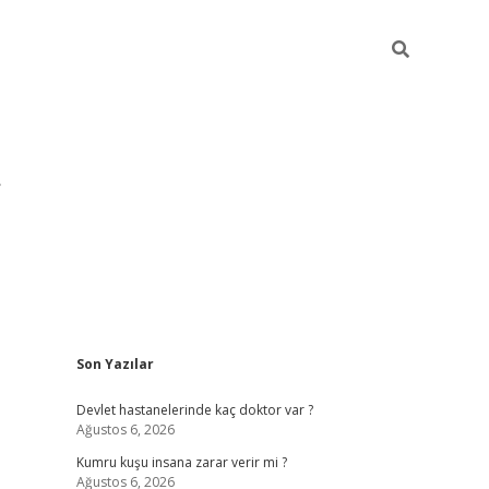
Sidebar
Son Yazılar
pia bella casi
Devlet hastanelerinde kaç doktor var ?
Ağustos 6, 2026
Kumru kuşu insana zarar verir mi ?
Ağustos 6, 2026