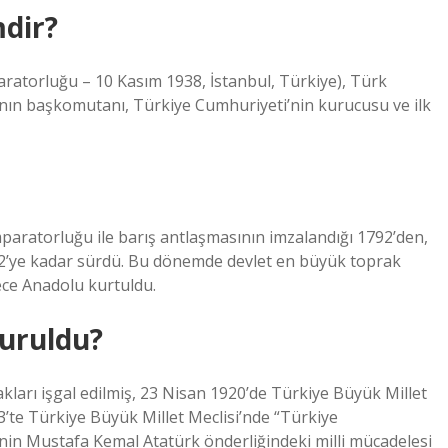
mdir?
ratorluğu – 10 Kasım 1938, İstanbul, Türkiye), Türk
ı’nın başkomutanı, Türkiye Cumhuriyeti’nin kurucusu ve ilk
aratorluğu ile barış antlaşmasının imzalandığı 1792’den,
 1922’ye kadar sürdü. Bu dönemde devlet en büyük toprak
ece Anadolu kurtuldu.
kuruldu?
kları işgal edilmiş, 23 Nisan 1920’de Türkiye Büyük Millet
te Türkiye Büyük Millet Meclisi’nde “Türkiye
inin Mustafa Kemal Atatürk önderliğindeki milli mücadelesi