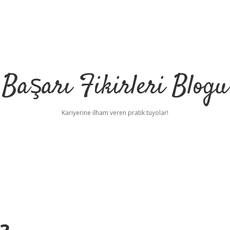
Başarı Fikirleri Blogu
Kariyerine ilham veren pratik tüyolar!