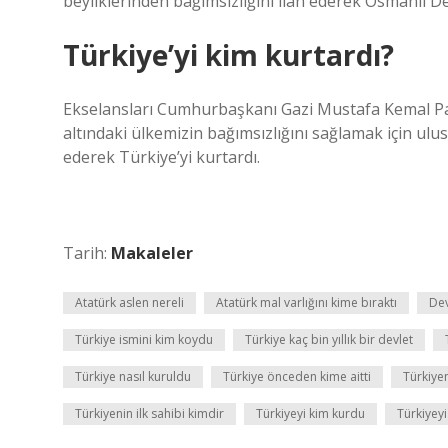
beyliklerinden bağımsızlığını ilan ederek Osmanlı De
Türkiye’yi kim kurtardı?
Ekselansları Cumhurbaşkanı Gazi Mustafa Kemal Paşa
altındaki ülkemizin bağımsızlığını sağlamak için ulu
ederek Türkiye’yi kurtardı.
Tarih:
Makaleler
Atatürk aslen nereli
Atatürk mal varlığını kime bıraktı
Dev
Türkiye ismini kim koydu
Türkiye kaç bin yıllık bir devlet
Türkiye nasıl kuruldu
Türkiye önceden kime aitti
Türkiye
Türkiyenin ilk sahibi kimdir
Türkiyeyi kim kurdu
Türkiyeyi