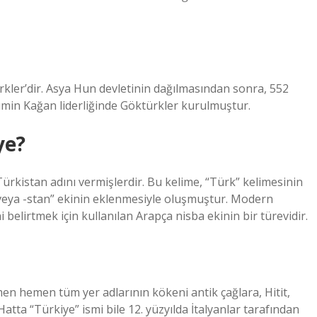
ürkler’dir. Asya Hun devletinin dağılmasından sonra, 552
 Bumin Kağan liderliğinde Göktürkler kurulmuştur.
ye?
ürkistan adını vermişlerdir. Bu kelime, “Türk” kelimesinin
veya -stan” ekinin eklenmesiyle oluşmuştur. Modern
anların yerlerini belirtmek için kullanılan Arapça nisba ekinin bir türevidir.
en hemen tüm yer adlarının kökeni antik çağlara, Hitit,
tta “Türkiye” ismi bile 12. yüzyılda İtalyanlar tarafından