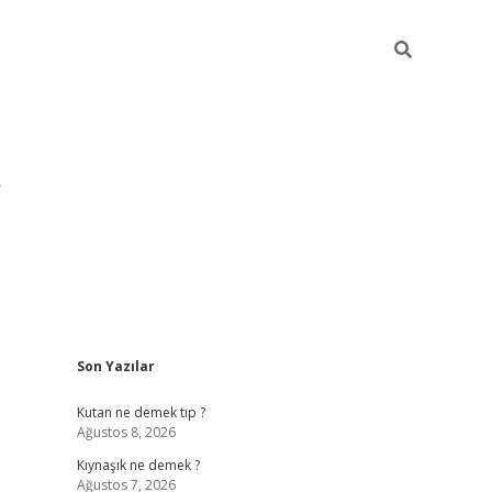
Sidebar
Son Yazılar
pia bella ca
Kutan ne demek tıp ?
Ağustos 8, 2026
Kıynaşık ne demek ?
Ağustos 7, 2026