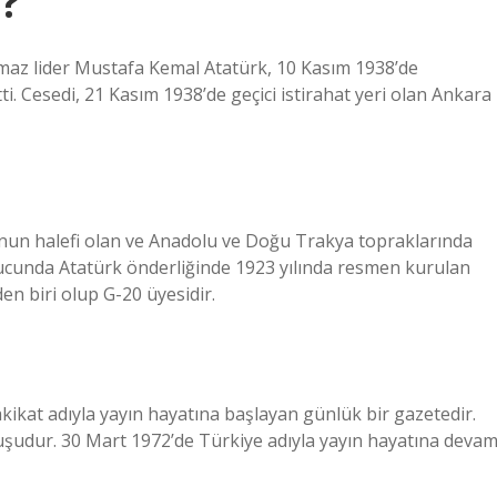
?
maz lider Mustafa Kemal Atatürk, 10 Kasım 1938’de
. Cesedi, 21 Kasım 1938’de geçici istirahat yeri olan Ankara
’nun halefi olan ve Anadolu ve Doğu Trakya topraklarında
onucunda Atatürk önderliğinde 1923 yılında resmen kurulan
n biri olup G-20 üyesidir.
ikat adıyla yayın hayatına başlayan günlük bir gazetedir.
uluşudur. 30 Mart 1972’de Türkiye adıyla yayın hayatına deva