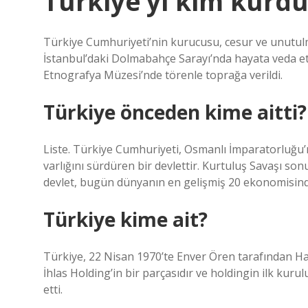
Türkiye’yi kim kurdu
Türkiye Cumhuriyeti’nin kurucusu, cesur ve unutul
İstanbul’daki Dolmabahçe Sarayı’nda hayata veda etti
Etnografya Müzesi’nde törenle toprağa verildi.
Türkiye önceden kime aitti?
Liste. Türkiye Cumhuriyeti, Osmanlı İmparatorluğu
varlığını sürdüren bir devlettir. Kurtuluş Savaşı s
devlet, bugün dünyanın en gelişmiş 20 ekonomisinde
Türkiye kime ait?
Türkiye, 22 Nisan 1970’te Enver Ören tarafından Hak
İhlas Holding’in bir parçasıdır ve holdingin ilk kur
etti.