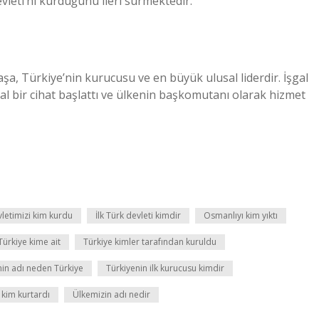
vleti’ni kurduğunu ileri sürmektedir.
, Türkiye’nin kurucusu ve en büyük ulusal liderdir. İşgal
sal bir cihat başlattı ve ülkenin başkomutanı olarak hizmet
letimizi kim kurdu
İlk Türk devleti kimdir
Osmanlıyı kim yıktı
Türkiye kime ait
Türkiye kimler tarafından kuruldu
nin adı neden Türkiye
Türkiyenin ilk kurucusu kimdir
 kim kurtardı
Ülkemizin adı nedir