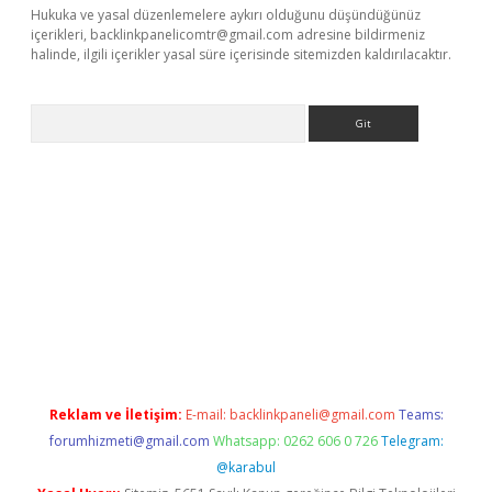
Hukuka ve yasal düzenlemelere aykırı olduğunu düşündüğünüz
içerikleri,
backlinkpanelicomtr@gmail.com
adresine bildirmeniz
halinde, ilgili içerikler yasal süre içerisinde sitemizden kaldırılacaktır.
Arama
casino giriş
Reklam ve İletişim:
E-mail:
backlinkpaneli@gmail.com
Teams:
forumhizmeti@gmail.com
Whatsapp: 0262 606 0 726
Telegram:
@karabul