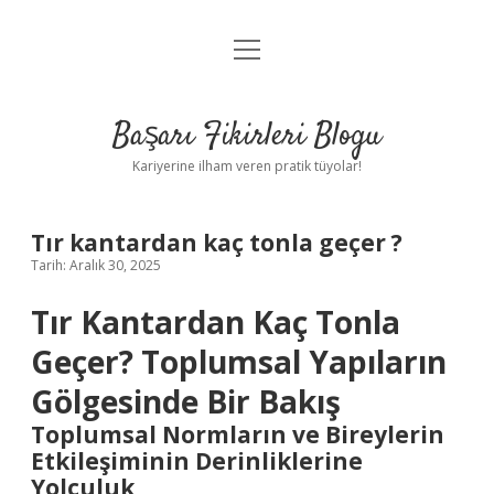
menüyü
Anasayfa
aç
Gizlilik Politikası
Başarı Fikirleri Blogu
Yasal Uyarı
Kariyerine ilham veren pratik tüyolar!
Hakkımızda
Tır kantardan kaç tonla geçer ?
Tarih: Aralık 30, 2025
Tır Kantardan Kaç Tonla
Geçer? Toplumsal Yapıların
Gölgesinde Bir Bakış
Toplumsal Normların ve Bireylerin
Etkileşiminin Derinliklerine
Yolculuk