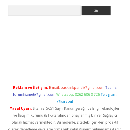
Arama
 bella casino giriş
Reklam ve İletişim:
E-mail:
backlinkpaneli@gmail.com
Teams:
forumhizmeti@gmail.com
Whatsapp: 0262 606 0 726
Telegram:
@karabul
Yasal Uyarı:
Sitemiz, 5651 Sayılı Kanun gereğince Bilgi Teknolojileri
ve İletişim Kurumu (BTK) tarafından onaylanmış bir Yer Sağlayıcı
olarak hizmet vermektedir. Bu nedenle, sitedeki içerikleri proaktif
olarak denetleme veya araştırma yükümlülüğümüz bulunmamaktadır.