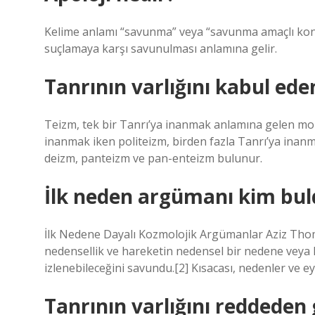
Kelime anlamı “savunma” veya “savunma amaçlı konuşm
suçlamaya karşı savunulması anlamına gelir.
Tanrının varlığını kabul ede
Teizm, tek bir Tanrı’ya inanmak anlamına gelen mon
inanmak iken politeizm, birden fazla Tanrı’ya inanma
deizm, panteizm ve pan-enteizm bulunur.
İlk neden argümanı kim bul
İlk Nedene Dayalı Kozmolojik Argümanlar Aziz Tho
nedensellik ve hareketin nedensel bir nedene veya 
izlenebileceğini savundu.[2] Kısacası, nedenler ve ey
Tanrının varlığını reddeden