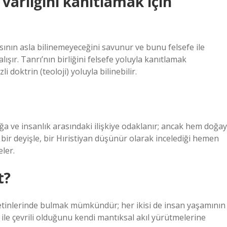
varlığını kanıtlamak için
ının asla bilinemeyeceğini savunur ve bunu felsefe ile
ışır. Tanrı’nın birliğini felsefe yoluyla kanıtlamak
doktrin (teoloji) yoluyla bilinebilir.
 ve insanlık arasındaki ilişkiye odaklanır; ancak hem doğay
a bir deyişle, bir Hıristiyan düşünür olarak incelediği hemen
ler.
t?
 metinlerinde bulmak mümkündür; her ikisi de insan yaşamının
le çevrili olduğunu kendi mantıksal akıl yürütmelerine