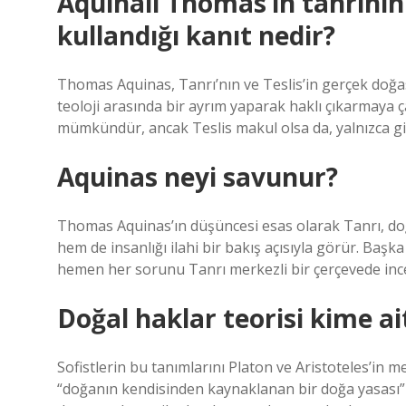
Aquinalı Thomas’ın tanrının 
kullandığı kanıt nedir?
Thomas Aquinas, Tanrı’nın ve Teslis’in gerçek doğas
teoloji arasında bir ayrım yaparak haklı çıkarmaya çal
mümkündür, ancak Teslis makul olsa da, yalnızca gizli 
Aquinas neyi savunur?
Thomas Aquinas’ın düşüncesi esas olarak Tanrı, doğa
hem de insanlığı ilahi bir bakış açısıyla görür. Başk
hemen her sorunu Tanrı merkezli bir çerçevede ince
Doğal haklar teorisi kime ai
Sofistlerin bu tanımlarını Platon ve Aristoteles’in
“doğanın kendisinden kaynaklanan bir doğa yasası” i