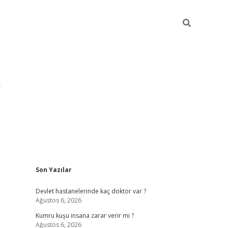
Sidebar
Son Yazılar
pia bella ca
Devlet hastanelerinde kaç doktor var ?
Ağustos 6, 2026
Kumru kuşu insana zarar verir mi ?
Ağustos 6, 2026