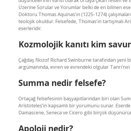
düşüncelerinin varisi olarak ortaya çıkan felsefi ve 
Üzerine Sorular ve Yorumlar belki de en bilinen eserl
Doktoru Thomas Aquinas’ın (1225-1274) çalışmalarını
teolojik okuldur. Felsefede, Thomas’ın tartışmalı Ar
eserleridir.
Kozmolojik kanıtı kim savu
Çağdaş filozof Richard Swinburne tarafından yeni bi
argümanında, evren ve evrendeki olgular Tanrı’nın va
Summa nedir felsefe?
Ortaçağ felsefesinin başyapıtlarından biri olan Summ
Aristoteles’in kapsamlı bir yorumunu sunar. Eserde
Damascene, Seneca ve Cicero gibi birçok düşünürün 
Apoloji nedir?