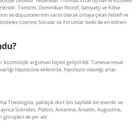
teolojik okuldur. Felsefede, Thomas’ın tartışmalı Aristoteles
eridir. Tomizm, Dominikan filozof, ilahiyatçı ve Kilise
n ve düşüncelerinin varisi olarak ortaya çıkan felsefi ve
istoteles Üzerine Sorular ve Yorumlar belki de en bilinen
ndu?
r kozmolojik argüman biçimi geliştirildi. Tümevarımsal
rlığı hipotezine eklenirse, hipotezin olasılığı artar.
a Theologica, yaklaşık dört bin sayfalık bir eserdir ve
 ayrıca Sokrates, Platon, Avicenna, Anselm, Augustine,
görüşleri de yer alır.