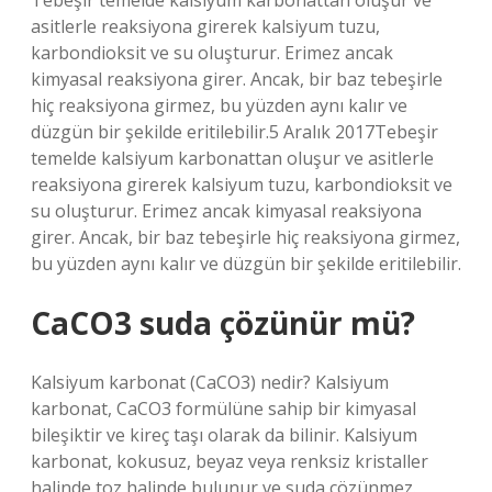
Tebeşir temelde kalsiyum karbonattan oluşur ve
asitlerle reaksiyona girerek kalsiyum tuzu,
karbondioksit ve su oluşturur. Erimez ancak
kimyasal reaksiyona girer. Ancak, bir baz tebeşirle
hiç reaksiyona girmez, bu yüzden aynı kalır ve
düzgün bir şekilde eritilebilir.5 Aralık 2017Tebeşir
temelde kalsiyum karbonattan oluşur ve asitlerle
reaksiyona girerek kalsiyum tuzu, karbondioksit ve
su oluşturur. Erimez ancak kimyasal reaksiyona
girer. Ancak, bir baz tebeşirle hiç reaksiyona girmez,
bu yüzden aynı kalır ve düzgün bir şekilde eritilebilir.
CaCO3 suda çözünür mü?
Kalsiyum karbonat (CaCO3) nedir? Kalsiyum
karbonat, CaCO3 formülüne sahip bir kimyasal
bileşiktir ve kireç taşı olarak da bilinir. Kalsiyum
karbonat, kokusuz, beyaz veya renksiz kristaller
halinde toz halinde bulunur ve suda çözünmez.