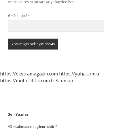
ve site adresim bu tarayıcıya kaydedilsin.
6 + 2 kaçtır?
*
https://ekstramagazin.com
https://yuha.com.tr
https://mutluciftlik.com.tr
Sitemap
Sidebar
Son Yazılar
VS kısaltmasının açılımı nedir ?