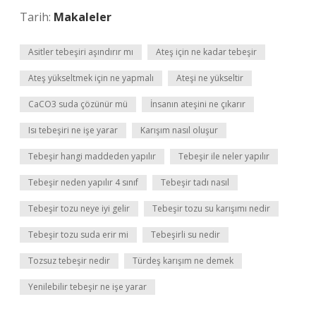
Tarih:
Makaleler
Asitler tebeşiri aşındırır mı
Ateş için ne kadar tebeşir
Ateş yükseltmek için ne yapmalı
Ateşi ne yükseltir
CaCO3 suda çözünür mü
İnsanın ateşini ne çıkarır
Isı tebeşiri ne işe yarar
Karışım nasıl oluşur
Tebeşir hangi maddeden yapılır
Tebeşir ile neler yapılır
Tebeşir neden yapılır 4 sınıf
Tebeşir tadı nasıl
Tebeşir tozu neye iyi gelir
Tebeşir tozu su karışımı nedir
Tebeşir tozu suda erir mi
Tebeşirli su nedir
Tozsuz tebeşir nedir
Türdeş karışım ne demek
Yenilebilir tebeşir ne işe yarar