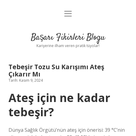
menüyü
Anasayfa
aç
Gizlilik Politikası
Başarı Fikirleri Blogu
Yasal Uyarı
Kariyerine ilham veren pratik tüyolar!
Hakkımızda
Tebeşir Tozu Su Karışımı Ateş
Çıkarır Mı
Tarih: Kasım 9, 2024
Ateş için ne kadar
tebeşir?
Dünya Sağlık Örgütü’nün ateş için önerisi: 39 °C’nin