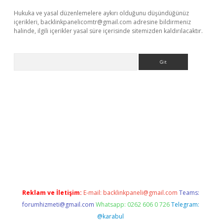
Hukuka ve yasal düzenlemelere aykırı olduğunu düşündüğünüz
içerikleri,
backlinkpanelicomtr@gmail.com
adresine bildirmeniz
halinde, ilgili içerikler yasal süre içerisinde sitemizden kaldırılacaktır.
Arama
lla casino giriş
Reklam ve İletişim:
E-mail:
backlinkpaneli@gmail.com
Teams:
forumhizmeti@gmail.com
Whatsapp: 0262 606 0 726
Telegram:
@karabul