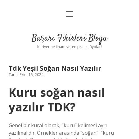
menüyü
Anasayfa
aç
Gizlilik Politikası
Başarı Fikirleri Blogu
Yasal Uyarı
Kariyerine ilham veren pratik tüyolar!
Hakkımızda
Tdk Yeşil Soğan Nasıl Yazılır
Tarih: Ekim 15, 2024
Kuru soğan nasıl
yazılır TDK?
Genel bir kural olarak, “kuru” kelimesi ayrı
yazılmalıdır. Örnekler arasında “soğan”, “kuru