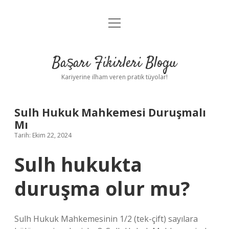
menüyü
Anasayfa
aç
Gizlilik Politikası
Başarı Fikirleri Blogu
Yasal Uyarı
Kariyerine ilham veren pratik tüyolar!
Hakkımızda
Sulh Hukuk Mahkemesi Duruşmalı
Mı
Tarih: Ekim 22, 2024
Sulh hukukta
duruşma olur mu?
Sulh Hukuk Mahkemesinin 1/2 (tek-çift) sayılara