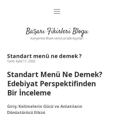
menüyü
Anasayfa
aç
Gizlilik Politikası
Başarı Fikirleri Blogu
Yasal Uyarı
Kariyerine ilham veren pratik tüyolar!
Hakkımızda
Standart menü ne demek ?
Tarih: Eylül 17, 2025
Standart Menü Ne Demek?
Edebiyat Perspektifinden
Bir İnceleme
Giriş: Kelimelerin Gücü ve Anlatıların
Dönüştürücü Etkisi