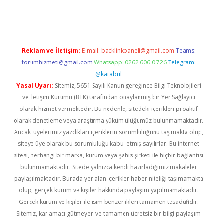
a casino giriş
Reklam ve İletişim:
E-mail:
backlinkpaneli@gmail.com
Teams:
forumhizmeti@gmail.com
Whatsapp: 0262 606 0 726
Telegram:
@karabul
Yasal Uyarı:
Sitemiz, 5651 Sayılı Kanun gereğince Bilgi Teknolojileri
ve İletişim Kurumu (BTK) tarafından onaylanmış bir Yer Sağlayıcı
olarak hizmet vermektedir. Bu nedenle, sitedeki içerikleri proaktif
olarak denetleme veya araştırma yükümlülüğümüz bulunmamaktadır.
Ancak, üyelerimiz yazdıkları içeriklerin sorumluluğunu taşımakta olup,
siteye üye olarak bu sorumluluğu kabul etmiş sayılırlar. Bu internet
sitesi, herhangi bir marka, kurum veya şahıs şirketi ile hiçbir bağlantısı
bulunmamaktadır. Sitede yalnızca kendi hazırladığımız makaleler
paylaşılmaktadır. Burada yer alan içerikler haber niteliği taşımamakta
olup, gerçek kurum ve kişiler hakkında paylaşım yapılmamaktadır.
Gerçek kurum ve kişiler ile isim benzerlikleri tamamen tesadüfidir.
Sitemiz, kar amacı gütmeyen ve tamamen ücretsiz bir bilgi paylaşım