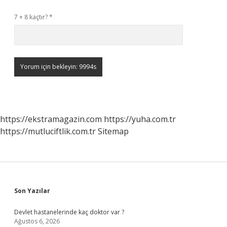
7 + 8 kaçtır?
*
https://ekstramagazin.com
https://yuha.com.tr
https://mutluciftlik.com.tr
Sitemap
Sidebar
Son Yazılar
Devlet hastanelerinde kaç doktor var ?
Ağustos 6, 2026