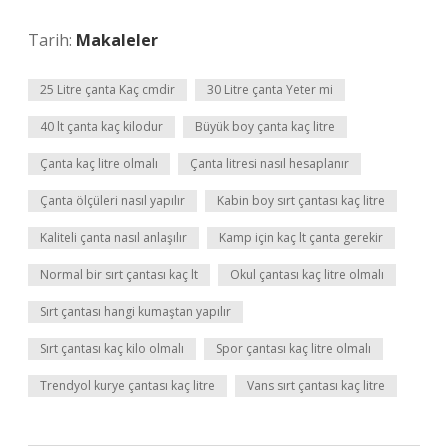
Tarih:
Makaleler
25 Litre çanta Kaç cmdir
30 Litre çanta Yeter mi
40 lt çanta kaç kilodur
Büyük boy çanta kaç litre
Çanta kaç litre olmalı
Çanta litresi nasıl hesaplanır
Çanta ölçüleri nasıl yapılır
Kabin boy sırt çantası kaç litre
Kaliteli çanta nasıl anlaşılır
Kamp için kaç lt çanta gerekir
Normal bir sırt çantası kaç lt
Okul çantası kaç litre olmalı
Sırt çantası hangi kumaştan yapılır
Sırt çantası kaç kilo olmalı
Spor çantası kaç litre olmalı
Trendyol kurye çantası kaç litre
Vans sırt çantası kaç litre