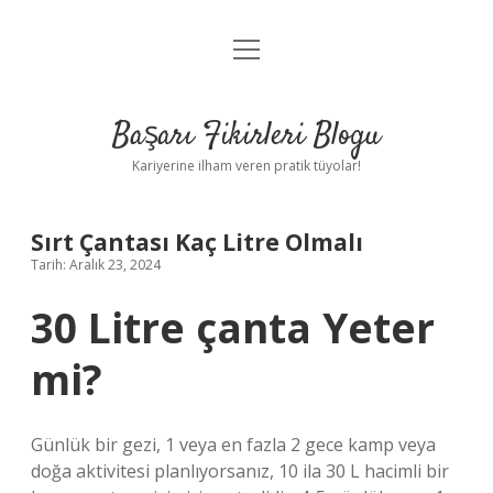
menüyü
Anasayfa
aç
Gizlilik Politikası
Başarı Fikirleri Blogu
Yasal Uyarı
Kariyerine ilham veren pratik tüyolar!
Hakkımızda
Sırt Çantası Kaç Litre Olmalı
Tarih: Aralık 23, 2024
30 Litre çanta Yeter
mi?
Günlük bir gezi, 1 veya en fazla 2 gece kamp veya
doğa aktivitesi planlıyorsanız, 10 ila 30 L hacimli bir