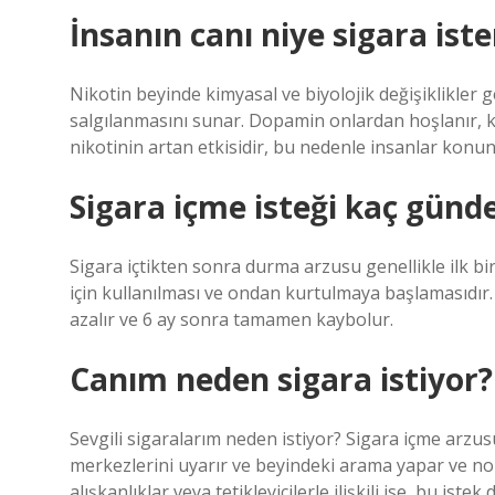
İnsanın canı niye sigara iste
Nikotin beyinde kimyasal ve biyolojik değişiklikler 
salgılanmasını sunar. Dopamin onlardan hoşlanır, kon
nikotinin artan etkisidir, bu nedenle insanlar konun
Sigara içme isteği kaç günd
Sigara içtikten sonra durma arzusu genellikle ilk 
için kullanılması ve ondan kurtulmaya başlamasıdır.
azalır ve 6 ay sonra tamamen kaybolur.
Canım neden sigara istiyor?
Sevgili sigaralarım neden istiyor? Sigara içme arzusu g
merkezlerini uyarır ve beyindeki arama yapar ve norm
alışkanlıklar veya tetikleyicilerle ilişkili ise, bu istek 