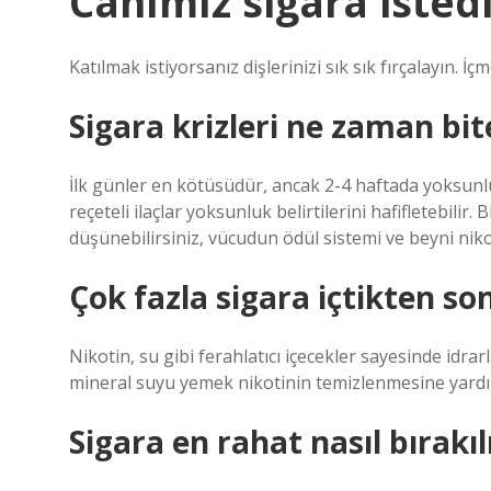
Canımız sigara iste
Katılmak istiyorsanız dişlerinizi sık sık fırçalayın. İç
Sigara krizleri ne zaman bit
İlk günler en kötüsüdür, ancak 2-4 haftada yoksunluk 
reçeteli ilaçlar yoksunluk belirtilerini hafifletebilir
düşünebilirsiniz, vücudun ödül sistemi ve beyni nik
Çok fazla sigara içtikten so
Nikotin, su gibi ferahlatıcı içecekler sayesinde idra
mineral suyu yemek nikotinin temizlenmesine yardımc
Sigara en rahat nasıl bırakıl