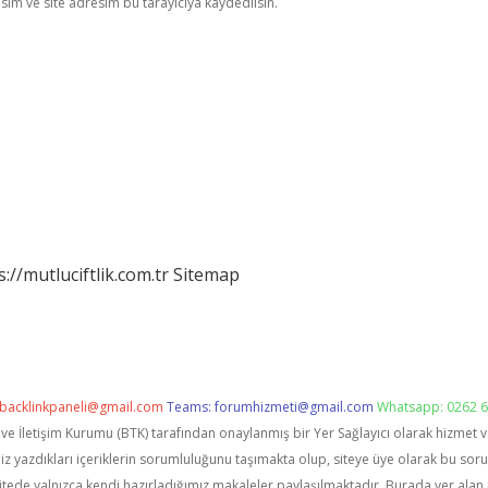
im ve site adresim bu tarayıcıya kaydedilsin.
s://mutluciftlik.com.tr
Sitemap
backlinkpaneli@gmail.com
Teams:
forumhizmeti@gmail.com
Whatsapp: 0262 6
i ve İletişim Kurumu (BTK) tarafından onaylanmış bir Yer Sağlayıcı olarak hizmet 
zdıkları içeriklerin sorumluluğunu taşımakta olup, siteye üye olarak bu sorumlu
itede yalnızca kendi hazırladığımız makaleler paylaşılmaktadır. Burada yer alan 