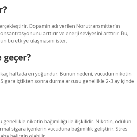
r?
gerçekleştirir. Dopamin adı verilen Norutransmitter’ın
santrasyonunu arttırır ve enerji seviyesini arttırır. Bu,
un bu etkiye ulaşmasını ister.
e geçer?
birkaç haftada en yoğundur. Bunun nedeni, vücudun nikotin
 Sigara içtikten sonra durma arzusu genellikle 2-3 ay içinde
enellikle nikotin bağımlılığı ile ilişkilidir. Nikotin, ödülün
al sigara içenlerin vücuduna bağımlılık geliştirir. Stres
daha belirgin olabilir.