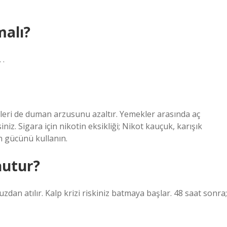
malı?
 .
leri de duman arzusunu azaltır. Yemekler arasında aç
niz. Sigara için nikotin eksikliği; Nikot kauçuk, karışık
in gücünü kullanın.
nutur?
n atılır. Kalp krizi riskiniz batmaya başlar. 48 saat sonra;