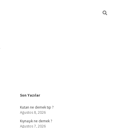
Sidebar
Son Yazılar
pia bella
Kutan ne demek tıp ?
Ağustos 8, 2026
Kıynaşık ne demek ?
Ağustos 7, 2026