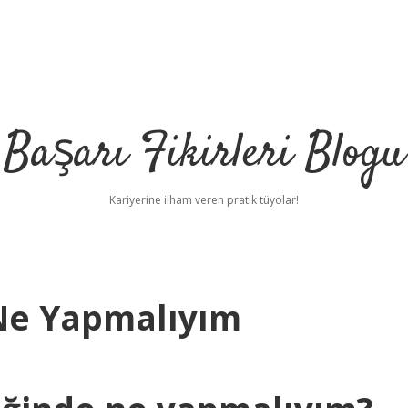
Başarı Fikirleri Blogu
Kariyerine ilham veren pratik tüyolar!
 Ne Yapmalıyım