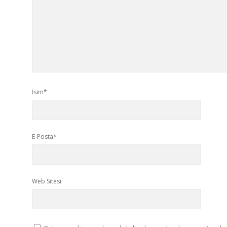
İsim*
E-Posta*
Web Sitesi