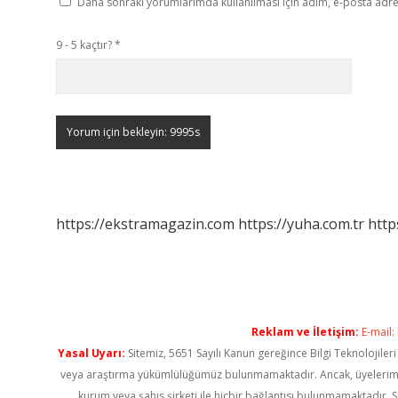
Daha sonraki yorumlarımda kullanılması için adım, e-posta adres
9 - 5 kaçtır?
*
https://ekstramagazin.com
https://yuha.com.tr
http
Reklam ve İletişim:
E-mail:
Yasal Uyarı:
Sitemiz, 5651 Sayılı Kanun gereğince Bilgi Teknolojiler
veya araştırma yükümlülüğümüz bulunmamaktadır. Ancak, üyelerimiz ya
kurum veya şahıs şirketi ile hiçbir bağlantısı bulunmamaktadır. S