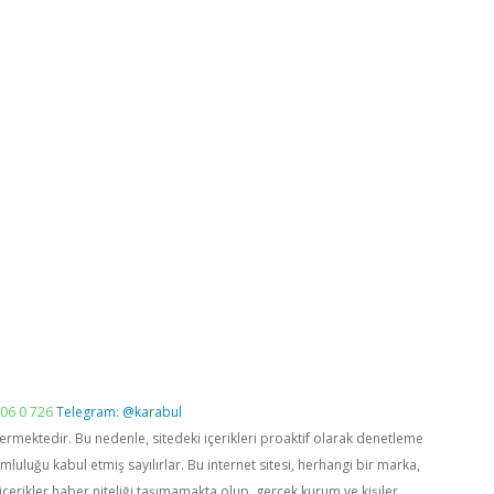
06 0 726
Telegram: @karabul
vermektedir. Bu nedenle, sitedeki içerikleri proaktif olarak denetleme
luğu kabul etmiş sayılırlar. Bu internet sitesi, herhangi bir marka,
içerikler haber niteliği taşımamakta olup, gerçek kurum ve kişiler