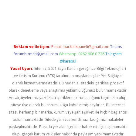
a casino giriş
Reklam ve İletişim:
E-mail:
backlinkpaneli@gmail.com
Teams:
forumhizmeti@gmail.com
Whatsapp: 0262 606 0 726
Telegram:
@karabul
Yasal Uyarı:
Sitemiz, 5651 Sayılı Kanun gereğince Bilgi Teknolojileri
ve İletişim Kurumu (BTK) tarafından onaylanmış bir Yer Sağlayıcı
olarak hizmet vermektedir. Bu nedenle, sitedeki içerikleri proaktif
olarak denetleme veya araştırma yükümlülüğümüz bulunmamaktadır.
Ancak, üyelerimiz yazdıkları içeriklerin sorumluluğunu taşımakta olup,
siteye üye olarak bu sorumluluğu kabul etmiş sayılırlar. Bu internet
sitesi, herhangi bir marka, kurum veya şahıs şirketi ile hiçbir bağlantısı
bulunmamaktadır. Sitede yalnızca kendi hazırladığımız makaleler
paylaşılmaktadır. Burada yer alan içerikler haber niteliği taşımamakta
olup, gerçek kurum ve kişiler hakkında paylaşım yapılmamaktadır.