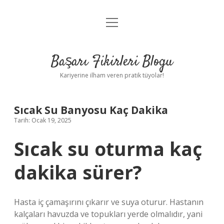
menüyü
Anasayfa
aç
Gizlilik Politikası
Başarı Fikirleri Blogu
Yasal Uyarı
Kariyerine ilham veren pratik tüyolar!
Hakkımızda
Sıcak Su Banyosu Kaç Dakika
Tarih: Ocak 19, 2025
Sıcak su oturma kaç
dakika sürer?
Hasta iç çamaşırını çıkarır ve suya oturur. Hastanın
kalçaları havuzda ve topukları yerde olmalıdır, yani