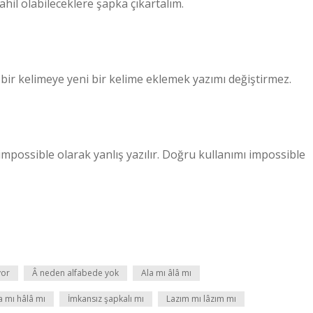
dahil olabileceklere şapka çıkartalım.
 bir kelimeye yeni bir kelime eklemek yazımı değiştirmez.
ossible olarak yanlış yazılır. Doğru kullanımı impossible
yor
Â neden alfabede yok
Ala mı âlâ mı
a mı hâlâ mı
İmkansız şapkalı mı
Lazım mı lâzım mı