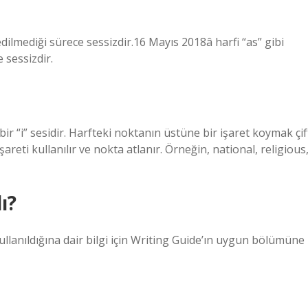
uz edilmediği sürece sessizdir.16 Mayıs 2018â harfi “as” gibi
e sessizdir.
 bir “i” sesidir. Harfteki noktanın üstüne bir işaret koymak çif
reti kullanılır ve nokta atlanır. Örneğin, national, religious
ı?
ullanıldığına dair bilgi için Writing Guide’ın uygun bölümüne