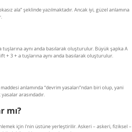
pkasız ala” şeklinde yazılmaktadır. Ancak iyi, güzel anlamına
.
+ a tuşlarına aynı anda basılarak oluşturulur. Büyük şapka A
hift + 3 + a tuşlarına aynı anda basılarak oluşturulur.
. maddesi anlamında “devrim yasaları”ndan biri olup, yani
 yasalar arasındadır.
r mı?
 önlemek için i’nin üstüne yerleştirilir. Askeri – askeri, fiziksel –