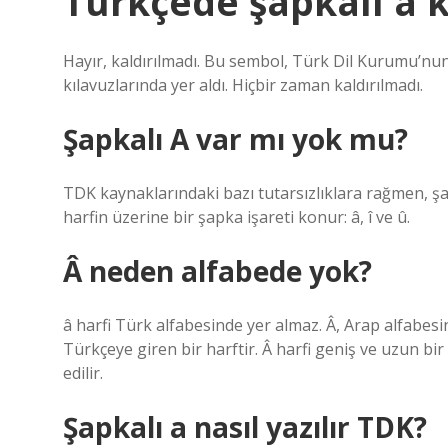
Türkçede şapkalı a k
Hayır, kaldırılmadı. Bu sembol, Türk Dil Kurumu’n
kılavuzlarında yer aldı. Hiçbir zaman kaldırılmadı.
Şapkalı A var mı yok mu?
TDK kaynaklarındaki bazı tutarsızlıklara rağmen, şa
harfin üzerine bir şapka işareti konur: â, î ve û.
Â neden alfabede yok?
â harfi Türk alfabesinde yer almaz. Â, Arap alfabesin
Türkçeye giren bir harftir. Â harfi geniş ve uzun bir 
edilir.
Şapkalı a nasıl yazılır TDK?