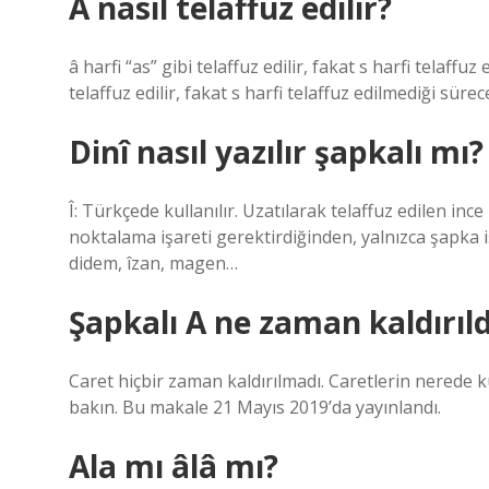
Â nasıl telaffuz edilir?
â harfi “as” gibi telaffuz edilir, fakat s harfi telaff
telaffuz edilir, fakat s harfi telaffuz edilmediği sürec
Dinî nasıl yazılır şapkalı mı?
Î: Türkçede kullanılır. Uzatılarak telaffuz edilen ince
noktalama işareti gerektirdiğinden, yalnızca şapka işa
didem, îzan, magen…
Şapkalı A ne zaman kaldırıld
Caret hiçbir zaman kaldırılmadı. Caretlerin nerede k
bakın. Bu makale 21 Mayıs 2019’da yayınlandı.
Ala mı âlâ mı?