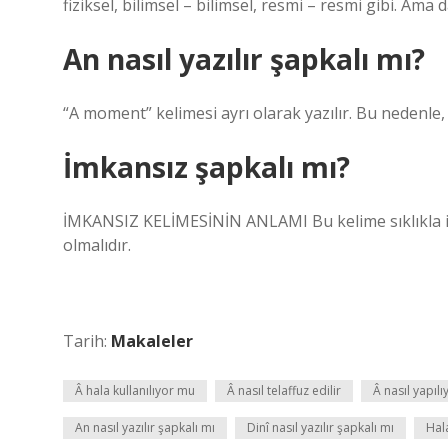
fiziksel, bilimsel – bilimsel, resmi – resmi gibi. Ama 
An nasıl yazılır şapkalı mı?
“A moment” kelimesi ayrı olarak yazılır. Bu nedenle,
İmkansız şapkalı mı?
İMKANSIZ KELİMESİNİN ANLAMI Bu kelime sıklıkla imp
olmalıdır.
Tarih:
Makaleler
Â hala kullanılıyor mu
Â nasıl telaffuz edilir
Â nasıl yapılı
An nasıl yazılır şapkalı mı
Dinî nasıl yazılır şapkalı mı
Hal