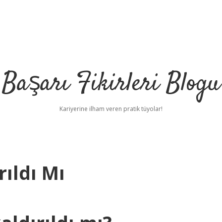
Başarı Fikirleri Blogu
Kariyerine ilham veren pratik tüyolar!
rıldı Mı