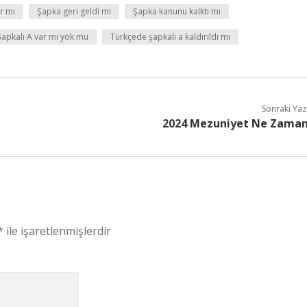
r mı
Şapka geri geldi mi
Şapka kanunu kalktı mı
Şapkalı A var mı yok mu
Türkçede şapkalı a kaldırıldı mı
Sonraki Yaz
2024 Mezuniyet Ne Zama
*
ile işaretlenmişlerdir