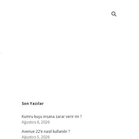
Sidebar
Son Yazılar
pia bella ca
Kumru kuşu insana zarar verir mi ?
Ağustos 6, 2026
Avenue 22’e nasıl kullanılır ?
Ağustos 5, 2026