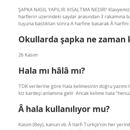
ŞAPKA NASIL YAPILIR. KISALTMA NEDİR? Klavyemizd
harflerin üzerindeki sayılar arasından 3 rakamına 
tuşuna bastıktan sonra A harfine basarak Â harfini 
Okullarda şapka ne zaman k
26 Kasım
Hala mı hâlâ mı?
TDK verilerine göre Hala kelimesinin doğru yazımı Ha
kız kardeşi anlamına gelir. Ancak kelime hala “henüz
Â hala kullanılıyor mu?
Kasım (Bey), kanun vb. Â harfi Türkçe’nin her yerin