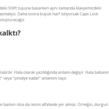
eki Shift tuşuna basarken aynı zamanda klavyemizdeki
basmalıyız. Daha sonra büyük harf istiyorsak Caps Lock
oluşturacağız.
alktı?
la’dır. Hala olarak yazıldığında anlamı değişir. Hala babanı
” veya “şimdiye kadar” anlamını taşır.
de baskın olsa da resmi alfabede yer almaz. Örneğin, durgun