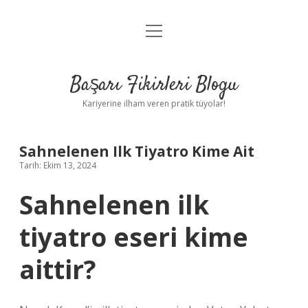
menüyü
Anasayfa
aç
Gizlilik Politikası
Başarı Fikirleri Blogu
Yasal Uyarı
Kariyerine ilham veren pratik tüyolar!
Hakkımızda
Sahnelenen Ilk Tiyatro Kime Ait
Tarih: Ekim 13, 2024
Sahnelenen ilk
tiyatro eseri kime
aittir?