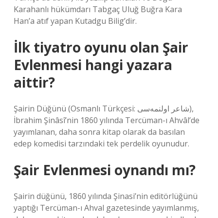
Karahanlı hükümdarı Tabgaç Uluğ Buğra Kara
Han’a atıf yapan Kutadgu Bilig’dir.
İlk tiyatro oyunu olan Şair
Evlenmesi hangi yazara
aittir?
Şairin Düğünü (Osmanlı Türkçesi: شاعر اولنمه‌سی),
İbrahim Şinâsî’nin 1860 yılında Tercüman-ı Ahvâl’de
yayımlanan, daha sonra kitap olarak da basılan
edep komedisi tarzındaki tek perdelik oyunudur.
Şair Evlenmesi oynandı mı?
Şairin düğünü, 1860 yılında Şinasi’nin editörlüğünü
yaptığı Tercüman-ı Ahval gazetesinde yayımlanmış,