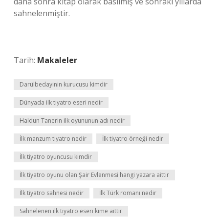
daha sonra kitap olarak basılmış ve sonraki yıllarda
sahnelenmiştir.
Tarih:
Makaleler
Darülbedayinin kurucusu kimdir
Dünyada ilk tiyatro eseri nedir
Haldun Tanerin ilk oyununun adı nedir
İlk manzum tiyatro nedir
İlk tiyatro örneği nedir
İlk tiyatro oyuncusu kimdir
İlk tiyatro oyunu olan Şair Evlenmesi hangi yazara aittir
İlk tiyatro sahnesi nedir
İlk Türk romanı nedir
Sahnelenen ilk tiyatro eseri kime aittir