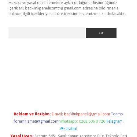
Hukuka ve yasal düzenlemelere aykırı olduğunu düşündüğünüz
içerikleri,
backlinkpanelicomtr@gmail.com
adresine bildirmeniz
halinde, ilgili içerikler yasal süre içerisinde sitemizden kaldırılacaktır.
Arama
a casino giriş
Reklam ve İletişim:
E-mail:
backlinkpaneli@gmail.com
Teams:
forumhizmeti@gmail.com
Whatsapp: 0262 606 0 726
Telegram:
@karabul
Yasal Uyarı:
Sitemiz, 5651 Sayılı Kanun gereğince Bilgi Teknolojileri