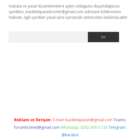
Hukuka ve yasal düzenlemelere aykırı olduğunu düşündüğünüz
içerikleri,
backlinkpanelicomtr@gmail.com
adresine bildirmeniz
halinde, ilgili içerikler yasal süre içerisinde sitemizden kaldırılacaktır.
Arama
ia bella casino giriş
Reklam ve İletişim:
E-mail:
backlinkpaneli@gmail.com
Teams:
forumhizmeti@gmail.com
Whatsapp: 0262 606 0 726
Telegram:
@karabul