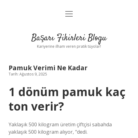
menüyü
Anasayfa
aç
Gizlilik Politikası
Başarı Fikirleri Blogu
Yasal Uyarı
Kariyerine ilham veren pratik tüyolar!
Hakkımızda
Pamuk Verimi Ne Kadar
Tarih: Ağustos 9, 2025
1 dönüm pamuk kaç
ton verir?
Yaklaşık 500 kilogram üretim çiftçisi sabahda
yaklaşık 500 kilogram alıyor, “dedi.