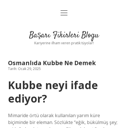
menüyü
Anasayfa
aç
Gizlilik Politikası
Başarı Fikirleri Blogu
Yasal Uyarı
Kariyerine ilham veren pratik tüyolar!
Hakkımızda
Osmanlıda Kubbe Ne Demek
Tarih: Ocak 29, 2025
Kubbe neyi ifade
ediyor?
Mimaride örtü olarak kullanılan yarım küre
biçiminde bir eleman. Sözlükte “eğik, bükülmüş şey;