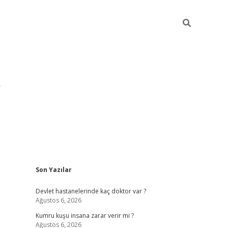
Sidebar
Son Yazılar
pia bella
Devlet hastanelerinde kaç doktor var ?
Ağustos 6, 2026
Kumru kuşu insana zarar verir mi ?
Ağustos 6, 2026