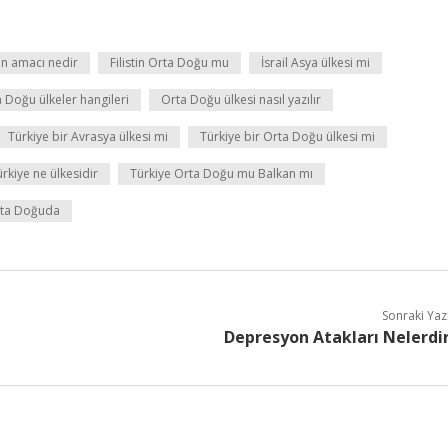
n amacı nedir
Filistin Orta Doğu mu
İsrail Asya ülkesi mi
 Doğu ülkeler hangileri
Orta Doğu ülkesi nasıl yazılır
Türkiye bir Avrasya ülkesi mi
Türkiye bir Orta Doğu ülkesi mi
rkiye ne ülkesidir
Türkiye Orta Doğu mu Balkan mı
Orta Doğuda
Sonraki Yaz
Depresyon Atakları Nelerdi