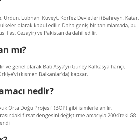
?
ye, Ürdün, Lübnan, Kuveyt, Körfez Devletleri (Bahreyn, Katar,
ülkeler olarak kabul edilir. Daha geniş bir tanımlamada, bu
, Fas, Cezayir) ve Pakistan da dahil edilir.
an mı?
ir ve genel olarak Batı Asya’yı (Güney Kafkasya hariç),
rkiye’yi (kısmen Balkanlar’da) kapsar.
amacı nedir?
 Orta Doğu Projesi” (BOP) gibi isimlerle anılır.
arasındaki fırsat dengesini değiştirme amacıyla 2004’teki G8
endi.
r?