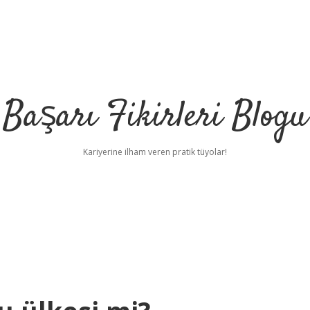
Başarı Fikirleri Blogu
Kariyerine ilham veren pratik tüyolar!