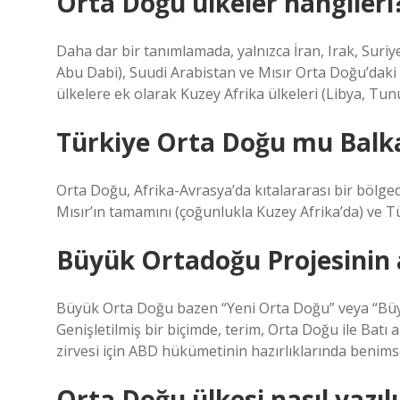
Orta Doğu ülkeler hangileri
Daha dar bir tanımlamada, yalnızca İran, Irak, Suri
Abu Dabi), Suudi Arabistan ve Mısır Orta Doğu’daki 
ülkelere ek olarak Kuzey Afrika ülkeleri (Libya, Tunus
Türkiye Orta Doğu mu Balk
Orta Doğu, Afrika-Avrasya’da kıtalararası bir bölged
Mısır’ın tamamını (çoğunlukla Kuzey Afrika’da) ve Tü
Büyük Ortadoğu Projesinin 
Büyük Orta Doğu bazen “Yeni Orta Doğu” veya “Büyük
Genişletilmiş bir biçimde, terim, Orta Doğu ile Batı 
zirvesi için ABD hükümetinin hazırlıklarında benims
Orta Doğu ülkesi nasıl yazılı