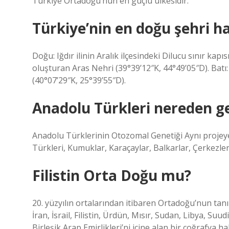
Türkiye Ortadoğu’nun en güçlü ülkesidir.
Türkiye’nin en doğu şehri ha
Doğu: Iğdır ilinin Aralık ilçesindeki Dilucu sınır kap
oluşturan Aras Nehri (39°39’12″K, 44°49’05″D). Batı
(40°07’29″K, 25°39’55″D).
Anadolu Türkleri nereden ge
Anadolu Türklerinin Otozomal Genetiği Aynı projey
Türkleri, Kumuklar, Karaçaylar, Balkarlar, Çerkezler 
Filistin Orta Doğu mu?
20. yüzyılın ortalarından itibaren Ortadoğu’nun tanı
İran, İsrail, Filistin, Ürdün, Mısır, Sudan, Libya, 
Birleşik Arap Emirlikleri’ni içine alan bir coğrafya ha