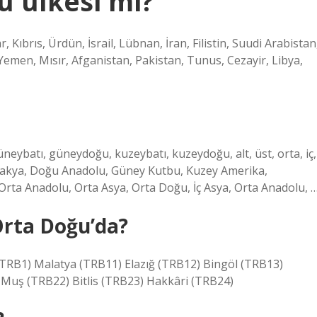
u ülkesi mi?
 Kıbrıs, Ürdün, İsrail, Lübnan, İran, Filistin, Suudi Arabistan
Yemen, Mısır, Afganistan, Pakistan, Tunus, Cezayir, Libya,
üneybatı, güneydoğu, kuzeybatı, kuzeydoğu, alt, üst, orta, iç,
ı Trakya, Doğu Anadolu, Güney Kutbu, Kuzey Amerika,
Orta Anadolu, Orta Asya, Orta Doğu, İç Asya, Orta Anadolu, 
 Orta Doğu’da?
 (TRB1) Malatya (TRB11) Elazığ (TRB12) Bingöl (TRB13)
 Muş (TRB22) Bitlis (TRB23) Hakkâri (TRB24)