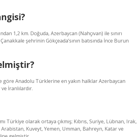
ngisi?
ısından 1,2 km. Doğuda, Azerbaycan (Nahçıvan) ile sınırı
: Çanakkale şehrinin Gökçeada’sının batısında İnce Burun
lmiştir?
e göre Anadolu Türklerine en yakın halklar Azerbaycan
ve İranlılardır.
mı Türkiye olarak ortaya çıkmış; Kıbrıs, Suriye, Lübnan, Irak,
Suudi Arabistan, Kuveyt, Yemen, Umman, Bahreyn, Katar ve
line gelmiştir.