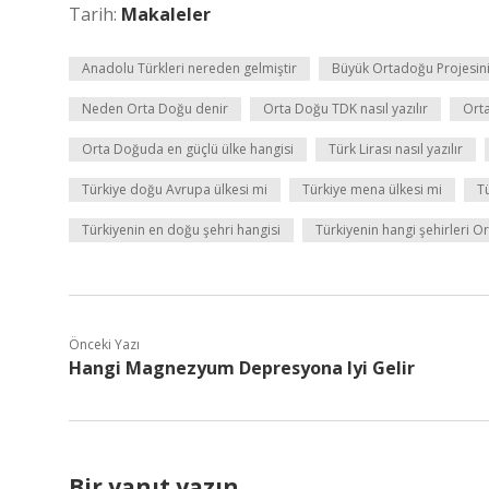
Tarih:
Makaleler
Anadolu Türkleri nereden gelmiştir
Büyük Ortadoğu Projesini
Neden Orta Doğu denir
Orta Doğu TDK nasıl yazılır
Orta
Orta Doğuda en güçlü ülke hangisi
Türk Lirası nasıl yazılır
Türkiye doğu Avrupa ülkesi mi
Türkiye mena ülkesi mi
Tü
Türkiyenin en doğu şehri hangisi
Türkiyenin hangi şehirleri 
Önceki Yazı
Hangi Magnezyum Depresyona Iyi Gelir
Bir yanıt yazın