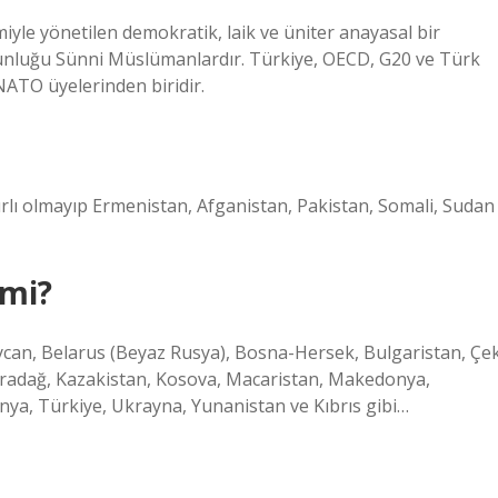
iyle yönetilen demokratik, laik ve üniter anayasal bir
oğunluğu Sünni Müslümanlardır. Türkiye, OECD, G20 ve Türk
NATO üyelerinden biridir.
rlı olmayıp Ermenistan, Afganistan, Pakistan, Somali, Sudan
 mi?
aycan, Belarus (Beyaz Rusya), Bosna-Hersek, Bulgaristan, Çe
Karadağ, Kazakistan, Kosova, Macaristan, Makedonya,
nya, Türkiye, Ukrayna, Yunanistan ve Kıbrıs gibi…