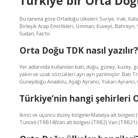
Türkiye bir Orta Doğ
Bu tanıma göre Ortadoğu ülkeleri; Suriye, Irak, Katar,
Birleşik Arap Emirlikleri, Umman, Kuveyt, Bahreyn, 
Sudan, Fas’tır.
Orta Doğu TDK nasıl yazılır?
Yer adlarında kullanılan batı, doğu, güney, kuzey, g
yakın ve uzak sözcükleri ayrı ayrı yazılmıştır: Bat
Güneydoğu Anadolu, Aşağı Ayrancı, Yukarı Ayrancı, 
Türkiye’nin hangi şehirleri
İkinci ve üçüncü düzey bölgelerMalatya alt bölgesi
Tunceli (TRB14)Van alt bölgesi (TRB2) Van (TRB21)