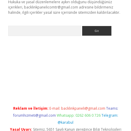
Hukuka ve yasal düzenlemelere aykırı olduğunu düşündüğünüz
içerikleri,
backlinkpanelicomtr@gmail.com
adresine bildirmeniz
halinde, ilgili içerikler yasal süre içerisinde sitemizden kaldırılacaktır.
Arama
lla casino giriş
Reklam ve İletişim:
E-mail:
backlinkpaneli@gmail.com
Teams:
forumhizmeti@gmail.com
Whatsapp: 0262 606 0 726
Telegram:
@karabul
Yasal Uyarı:
Sitemiz, 5651 Sayılı Kanun gereğince Bilgi Teknolojileri