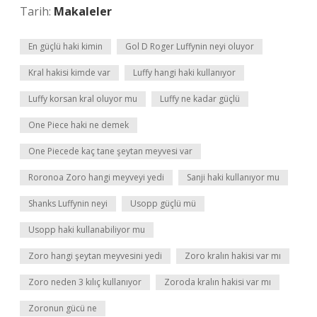
Tarih:
Makaleler
En güçlü haki kimin
Gol D Roger Luffynin neyi oluyor
Kral hakisi kimde var
Luffy hangi haki kullanıyor
Luffy korsan kral oluyor mu
Luffy ne kadar güçlü
One Piece haki ne demek
One Piecede kaç tane şeytan meyvesi var
Roronoa Zoro hangi meyveyi yedi
Sanji haki kullanıyor mu
Shanks Luffynin neyi
Usopp güçlü mü
Usopp haki kullanabiliyor mu
Zoro hangi şeytan meyvesini yedi
Zoro kralın hakisi var mı
Zoro neden 3 kılıç kullanıyor
Zoroda kralın hakisi var mı
Zoronun gücü ne