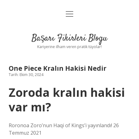
menüyü
Anasayfa
aç
Gizlilik Politikası
Başarı Fikirleri Blogu
Yasal Uyarı
Kariyerine ilham veren pratik tüyolar!
Hakkımızda
One Piece Kralın Hakisi Nedir
Tarih: Ekim 30, 2024
Zoroda kralın hakisi
var mı?
Roronoa Zoro’nun Haqi of Kings’i yayınlandı! 26
Temmuz 2021