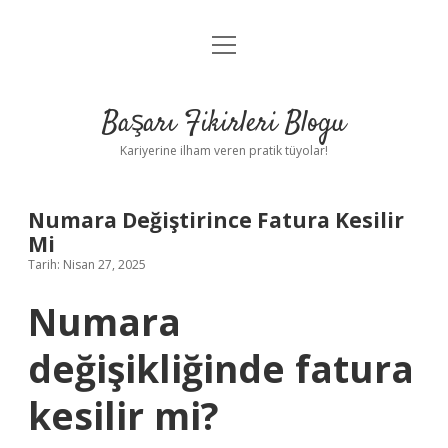
menüyü
Anasayfa
aç
Gizlilik Politikası
Başarı Fikirleri Blogu
Yasal Uyarı
Kariyerine ilham veren pratik tüyolar!
Hakkımızda
Numara Değiştirince Fatura Kesilir
Mi
Tarih: Nisan 27, 2025
Numara
değişikliğinde fatura
kesilir mi?