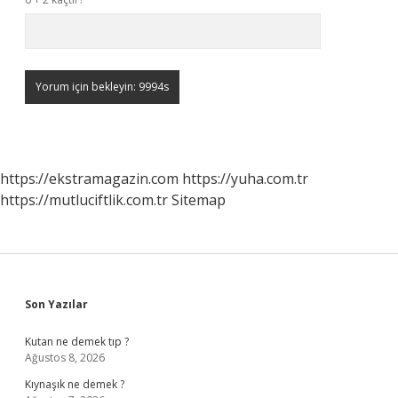
https://ekstramagazin.com
https://yuha.com.tr
https://mutluciftlik.com.tr
Sitemap
Sidebar
Son Yazılar
Kutan ne demek tıp ?
Ağustos 8, 2026
Kıynaşık ne demek ?