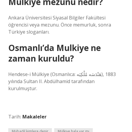
Mülkiye mezunu nedir?
Ankara Üniversitesi Siyasal Bilgiler Fakültesi
öğrencisi veya mezunu. Önce memurluk, sonra
Türkiye sloganları.
Osmanlı’da Mulkiye ne
zaman kuruldu?
Hendese-i Mülkiye (Osmanlıca: هَنْدَسَه مُلْكِيَه), 1883
yılında Sultan II. Abdülhamid tarafından
kurulmuştur.
Tarih:
Makaleler
Mübadil kimlere denir
Mülkiye hala var mı