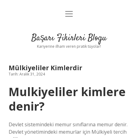
menüyü
Anasayfa
aç
Gizlilik Politikası
Başarı Fikirleri Blogu
Yasal Uyarı
Kariyerine ilham veren pratik tüyolar!
Hakkımızda
Mülkiyeliler Kimlerdir
Tarih: Aralık 31, 2024
Mulkiyeliler kimlere
denir?
Devlet sistemindeki memur sınıflarına memur denir.
Devlet yönetimindeki memurlar için Mülkiyeli tercih