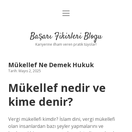
menüyü
Anasayfa
aç
Gizlilik Politikası
Başarı Fikirleri Blogu
Yasal Uyarı
Kariyerine ilham veren pratik tüyolar!
Hakkımızda
Mükellef Ne Demek Hukuk
Tarih: Mayıs 2, 2025
Mükellef nedir ve
kime denir?
Vergi mükellefi kimdir? İslam dini, vergi mükellefi
olan insanlardan bazı şeyler yapmalarını ve