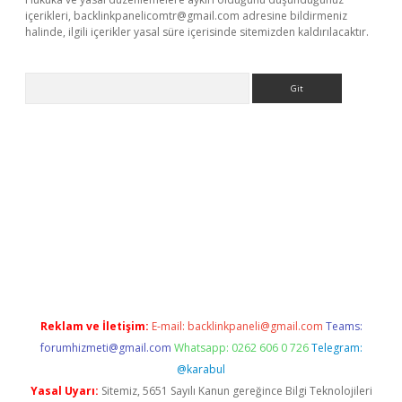
içerikleri,
backlinkpanelicomtr@gmail.com
adresine bildirmeniz
halinde, ilgili içerikler yasal süre içerisinde sitemizden kaldırılacaktır.
Arama
riş
Reklam ve İletişim:
E-mail:
backlinkpaneli@gmail.com
Teams:
forumhizmeti@gmail.com
Whatsapp: 0262 606 0 726
Telegram:
@karabul
Yasal Uyarı:
Sitemiz, 5651 Sayılı Kanun gereğince Bilgi Teknolojileri