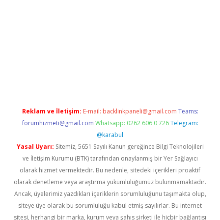
a casino giriş
Reklam ve İletişim:
E-mail:
backlinkpaneli@gmail.com
Teams:
forumhizmeti@gmail.com
Whatsapp: 0262 606 0 726
Telegram:
@karabul
Yasal Uyarı:
Sitemiz, 5651 Sayılı Kanun gereğince Bilgi Teknolojileri
ve İletişim Kurumu (BTK) tarafından onaylanmış bir Yer Sağlayıcı
olarak hizmet vermektedir. Bu nedenle, sitedeki içerikleri proaktif
olarak denetleme veya araştırma yükümlülüğümüz bulunmamaktadır.
Ancak, üyelerimiz yazdıkları içeriklerin sorumluluğunu taşımakta olup,
siteye üye olarak bu sorumluluğu kabul etmiş sayılırlar. Bu internet
sitesi, herhangi bir marka, kurum veya şahıs şirketi ile hiçbir bağlantısı