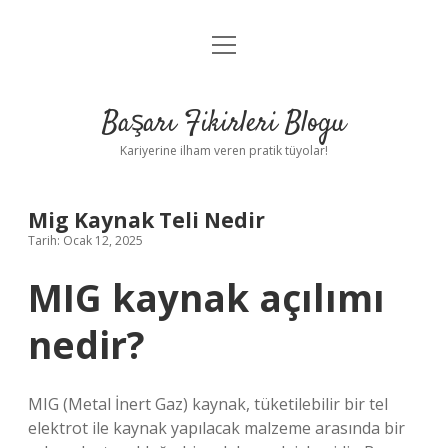
menüyü
Anasayfa
aç
Gizlilik Politikası
Başarı Fikirleri Blogu
Yasal Uyarı
Kariyerine ilham veren pratik tüyolar!
Hakkımızda
Mig Kaynak Teli Nedir
Tarih: Ocak 12, 2025
MIG kaynak açılımı
nedir?
MIG (Metal İnert Gaz) kaynak, tüketilebilir bir tel
elektrot ile kaynak yapılacak malzeme arasında bir